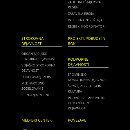
ZAHODNO ŠTAJERSKA
REGIJA
ZASAVSKA REGIJA
INTERESNA ZDRUŽENJA
REGIJSKI KOORDINATORJI
STROKOVNA
PROJEKTI, POBUDE IN
DEJAVNOST
ROKI
ORGANIZACIJSKO
STATURNA DEJAVNOST
PODPORNE
DEJAVNOSTI
VOJAŠKO STROKOVNA
DEJAVNOST
SPOMINSKO
SODELOVANJE V RS
DOMOLJUBNA DEJAVNOST
MEDNARODNO
ŠPORT, REKREACIJA IN
SODELOVANJE
KULTURA
PRIZNANJA IN ČINI
PODPORA ČLANSTVU IN
HUMANITARNE
DEJAVNOSTI
MEDIJSKI CENTER
POVEZAVE