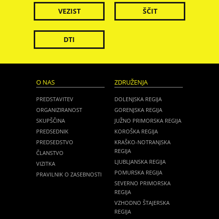
VEZIST
ŠČIT
DTI
O NAS
ZDRUŽENJA
PREDSTAVITEV
DOLENJSKA REGIJA
ORGANIZIRANOST
GORENJSKA REGIJA
SKUPŠČINA
JUŽNO PRIMORSKA REGIJA
PREDSEDNIK
KOROŠKA REGIJA
PREDSEDSTVO
KRAŠKO-NOTRANJSKA
REGIJA
ČLANSTVO
LJUBLJANSKA REGIJA
VIZITKA
POMURSKA REGIJA
PRAVILNIK O ZASEBNOSTI
SEVERNO PRIMORSKA
REGIJA
VZHODNO ŠTAJERSKA
REGIJA