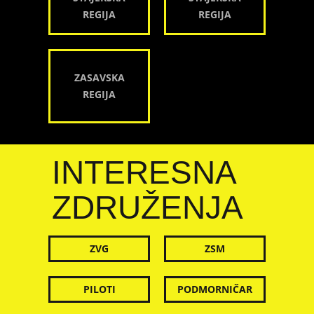
REGIJA
REGIJA
ZASAVSKA
REGIJA
INTERESNA
ZDRUŽENJA
ZVG
ZSM
PILOTI
PODMORNIČAR