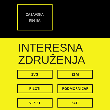
ZASAVSKA
REGIJA
INTERESNA
ZDRUŽENJA
ZVG
ZSM
PILOTI
PODMORNIČAR
VEZIST
ŠČIT