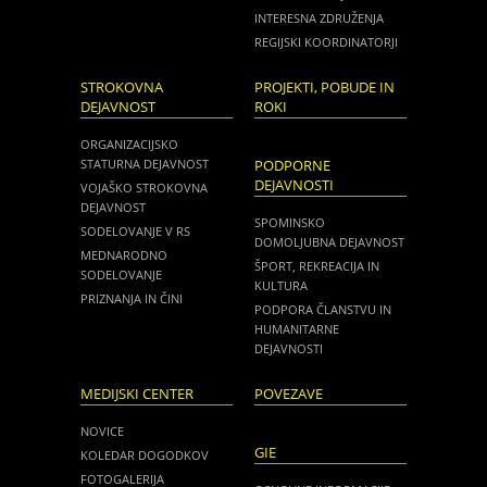
INTERESNA ZDRUŽENJA
REGIJSKI KOORDINATORJI
STROKOVNA
PROJEKTI, POBUDE IN
DEJAVNOST
ROKI
ORGANIZACIJSKO
STATURNA DEJAVNOST
PODPORNE
DEJAVNOSTI
VOJAŠKO STROKOVNA
DEJAVNOST
SPOMINSKO
SODELOVANJE V RS
DOMOLJUBNA DEJAVNOST
MEDNARODNO
ŠPORT, REKREACIJA IN
SODELOVANJE
KULTURA
PRIZNANJA IN ČINI
PODPORA ČLANSTVU IN
HUMANITARNE
DEJAVNOSTI
MEDIJSKI CENTER
POVEZAVE
NOVICE
GIE
KOLEDAR DOGODKOV
FOTOGALERIJA