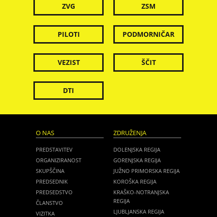
ZVG
ZSM
PILOTI
PODMORNIČAR
VEZIST
ŠČIT
DTI
O NAS
ZDRUŽENJA
PREDSTAVITEV
DOLENJSKA REGIJA
ORGANIZIRANOST
GORENJSKA REGIJA
SKUPŠČINA
JUŽNO PRIMORSKA REGIJA
PREDSEDNIK
KOROŠKA REGIJA
PREDSEDSTVO
KRAŠKO-NOTRANJSKA
REGIJA
ČLANSTVO
LJUBLJANSKA REGIJA
VIZITKA