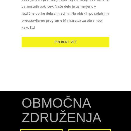
varnostnih poklicev. Naše delo je usmerjeno v
različne oblike dela z mladimi. Na obiskih po šolah jim
predstavljamo programe Ministrstva za obrambo,
kako […]
PREBERI VEČ
OBMOČNA
ZDRUŽENJA