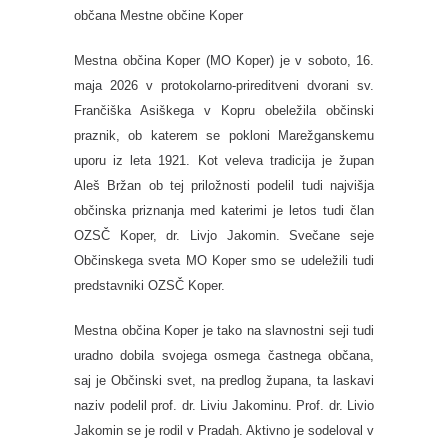
občana Mestne občine Koper
Mestna občina Koper (MO Koper) je v soboto, 16.
maja 2026 v protokolarno-prireditveni dvorani sv.
Frančiška Asiškega v Kopru obeležila občinski
praznik, ob katerem se pokloni Marežganskemu
uporu iz leta 1921. Kot veleva tradicija je župan
Aleš Bržan ob tej priložnosti podelil tudi najvišja
občinska priznanja med katerimi je letos tudi član
OZSČ Koper, dr. Livjo Jakomin. Svečane seje
Občinskega sveta MO Koper s
m
o se udeležili tudi
predstavniki OZSČ Koper.
Mestna občina Koper je tako na slavnostni seji tudi
uradno dobila svojega osmega častnega občana,
saj je Občinski svet, na predlog župana, ta laskavi
naziv podelil prof. dr. Liviu Jakominu. Prof. dr. Livio
Jakomin se je rodil v Pradah. Aktivno je sodeloval v