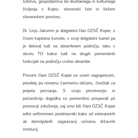
šolstva, gospodarstva ter družbenega in kulturnega
življenja v Kopru, slovenski Istri in širšem
slovenskem prostoru.
Dr. Livjo Jakomin je dolgoletni član OZSČ Koper, s
činom kapitana korvete, v svoji dolgoletni karieri pa
je deloval tudi na obrambnem področju, tako v
okviru TO kakor tudi na drugih pomembnih
funkcijah na področju civilne obrambe.
Prisotni člani OZSČ Koper so vsem nagrajencem,
posebej pa novemu častnemu občanu, čestitali za
prejeta priznanja. S svojo prisotnostjo in
počastitvijo dogodka so pomembno prispevali pri
promociji združenja, saj smo bili člani OZSČ Koper
edini uniformirani predstavniki kake od veteranskih
ali domoljubnih organizacij oziroma državnih
institucij.