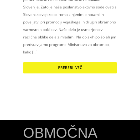
Slovenije. Zato je naše poslanstvo aktivno sodelovati s
Slovensko vojsko oziroma z njenimi enotami in
poveljstvi pri promociji vojaškega in drugih obrambno
varnostnih poklicev. Naše delo je usmerjeno v
različne oblike dela z mladimi. Na obiskih po šolah jim
predstavljamo programe Ministrstva za obrambo,
kako […]
PREBERI VEČ
OBMOČNA