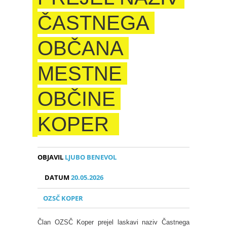
ČASTNEGA
OBČANA
MESTNE
OBČINE
KOPER
OBJAVIL
LJUBO BENEVOL
DATUM
20.05.2026
OZSČ KOPER
Član OZSČ Koper prejel laskavi naziv Častnega