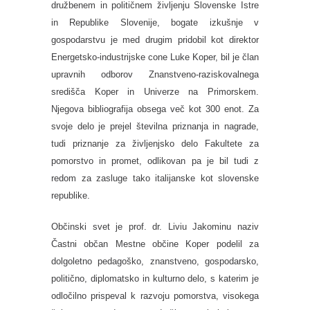
družbenem in političnem življenju
S
lovenske Istre
in Republike Slovenije, bogate izkušnje v
gospodarstvu je med drugim pridobil kot direktor
Energetsko-industrijske cone Luke Koper, bil je član
upravnih odborov Znanstveno-raziskovalnega
središča Koper in Univerze na Primorskem.
Njegova bibliografija obsega več kot 300 enot. Za
svoje delo je prejel številna priznanja in nagrade,
tudi priznanje za življenjsko delo Fakultete za
pomorstvo in promet, odlikovan pa je bil
tudi
z
redom za zasluge tako italijanske kot slovenske
republike.
Občinski svet je prof. dr. Liviu Jakominu naziv
Častni občan Mestne občine Koper podelil za
dolgoletno pedagoško, znanstveno, gospodarsko,
politično, diplomatsko in kulturno delo, s katerim je
odločilno prispeval k razvoju pomorstva, visokega