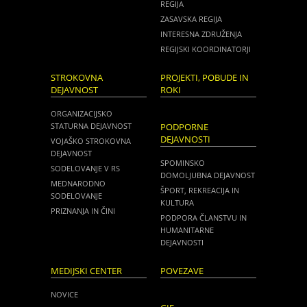
REGIJA
ZASAVSKA REGIJA
INTERESNA ZDRUŽENJA
REGIJSKI KOORDINATORJI
STROKOVNA
PROJEKTI, POBUDE IN
DEJAVNOST
ROKI
ORGANIZACIJSKO
STATURNA DEJAVNOST
PODPORNE
DEJAVNOSTI
VOJAŠKO STROKOVNA
DEJAVNOST
SPOMINSKO
SODELOVANJE V RS
DOMOLJUBNA DEJAVNOST
MEDNARODNO
ŠPORT, REKREACIJA IN
SODELOVANJE
KULTURA
PRIZNANJA IN ČINI
PODPORA ČLANSTVU IN
HUMANITARNE
DEJAVNOSTI
MEDIJSKI CENTER
POVEZAVE
NOVICE