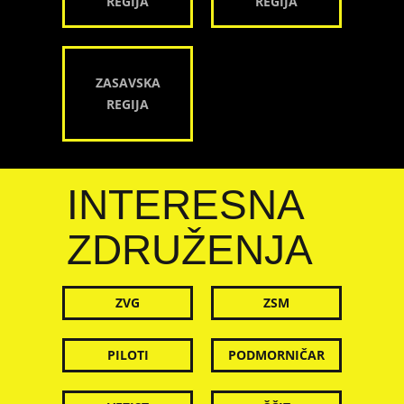
REGIJA
REGIJA
ZASAVSKA
REGIJA
INTERESNA
ZDRUŽENJA
ZVG
ZSM
PILOTI
PODMORNIČAR