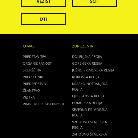
VEZIST
ŠČIT
DTI
O NAS
ZDRUŽENJA
PREDSTAVITEV
DOLENJSKA REGIJA
ORGANIZIRANOST
GORENJSKA REGIJA
SKUPŠČINA
JUŽNO PRIMORSKA REGIJA
PREDSEDNIK
KOROŠKA REGIJA
PREDSEDSTVO
KRAŠKO-NOTRANJSKA
REGIJA
ČLANSTVO
LJUBLJANSKA REGIJA
VIZITKA
POMURSKA REGIJA
PRAVILNIK O ZASEBNOSTI
SEVERNO PRIMORSKA
REGIJA
VZHODNO ŠTAJERSKA
REGIJA
ZAHODNO ŠTAJERSKA