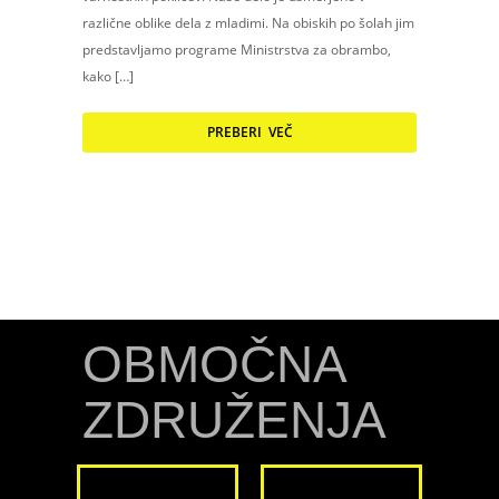
različne oblike dela z mladimi. Na obiskih po šolah jim
predstavljamo programe Ministrstva za obrambo,
kako […]
PREBERI VEČ
OBMOČNA
ZDRUŽENJA