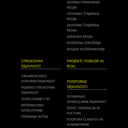
SEVERNO PRIMORSKA
REGIJA
VZHODNO ŠTAJERSKA
REGIJA
ZAHODNO ŠTAJERSKA
REGIJA
ZASAVSKA REGIJA
INTERESNA ZDRUŽENJA
REGIJSKI KOORDINATORJI
STROKOVNA
PROJEKTI, POBUDE IN
DEJAVNOST
ROKI
ORGANIZACIJSKO
STATURNA DEJAVNOST
PODPORNE
DEJAVNOSTI
VOJAŠKO STROKOVNA
DEJAVNOST
SPOMINSKO
SODELOVANJE V RS
DOMOLJUBNA DEJAVNOST
MEDNARODNO
ŠPORT, REKREACIJA IN
SODELOVANJE
KULTURA
PRIZNANJA IN ČINI
PODPORA ČLANSTVU IN
HUMANITARNE