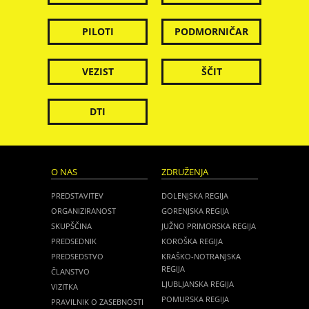
PILOTI
PODMORNIČAR
VEZIST
ŠČIT
DTI
O NAS
ZDRUŽENJA
PREDSTAVITEV
DOLENJSKA REGIJA
ORGANIZIRANOST
GORENJSKA REGIJA
SKUPŠČINA
JUŽNO PRIMORSKA REGIJA
PREDSEDNIK
KOROŠKA REGIJA
PREDSEDSTVO
KRAŠKO-NOTRANJSKA
REGIJA
ČLANSTVO
LJUBLJANSKA REGIJA
VIZITKA
POMURSKA REGIJA
PRAVILNIK O ZASEBNOSTI