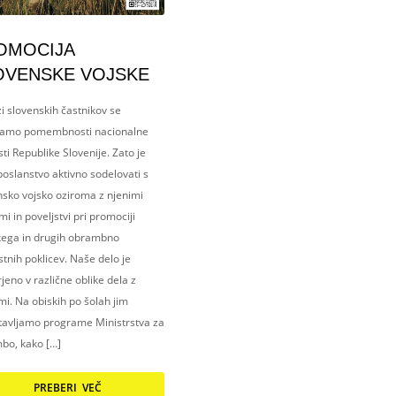
OMOCIJA
OVENSKE VOJSKE
i slovenskih častnikov se
amo pomembnosti nacionalne
ti Republike Slovenije. Zato je
oslanstvo aktivno sodelovati s
nsko vojsko oziroma z njenimi
i in poveljstvi pri promociji
kega in drugih obrambno
tnih poklicev. Naše delo je
eno v različne oblike dela z
i. Na obiskih po šolah jim
tavljamo programe Ministrstva za
bo, kako […]
PREBERI VEČ