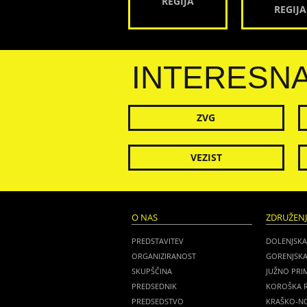
REGIJA
REGIJA
INTERESN
ZVG
VEZIST
O NAS
ZDRUŽEN
PREDSTAVITEV
DOLENJSKA
ORGANIZIRANOST
GORENJSKA
SKUPŠČINA
JUŽNO PRI
PREDSEDNIK
KOROŠKA R
PREDSEDSTVO
KRAŠKO-NO