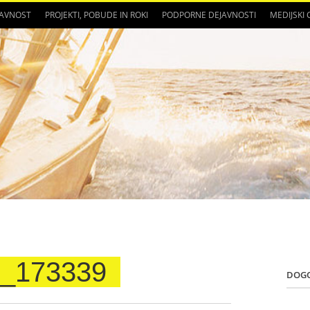
JAVNOST
PROJEKTI, POBUDE IN ROKI
PODPORNE DEJAVNOSTI
MEDIJSKI
_173339
DOG