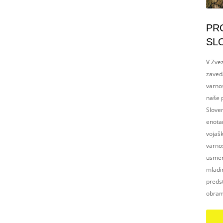
PR
SL
V Zvez
zaved
varnos
naše p
Slove
enotam
vojaš
varnos
usmerj
mladim
preds
obram