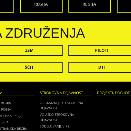
REGIJA
REGIJA
A ZDRUŽENJA
ZSM
PILOTI
ŠČIT
DTI
JA
STROKOVNA DEJAVNOST
PROJEKTI, POBUDE 
 REGIJA
ORGANIZACIJSKO STATURNA
DEJAVNOST
 REGIJA
VOJAŠKO STROKOVNA
MORSKA REGIJA
DEJAVNOST
EGIJA
SODELOVANJE V RS
TRANJSKA REGIJA