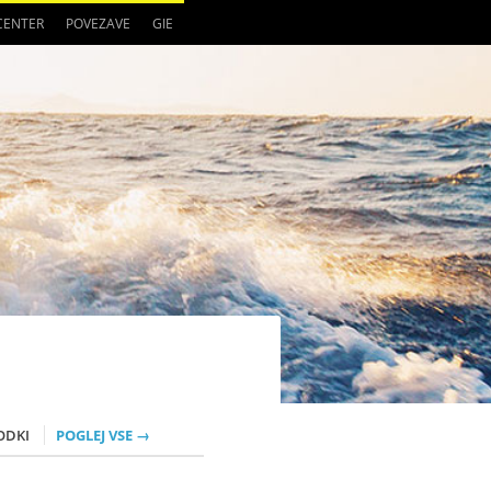
 CENTER
POVEZAVE
GIE
ODKI
POGLEJ VSE →