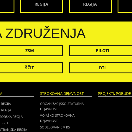
REGIJA
REGIJA
A ZDRUŽENJA
ZSM
PILOTI
ŠČIT
DTI
JA
STROKOVNA DEJAVNOST
PROJEKTI, POBUDE 
 REGIJA
ORGANIZACIJSKO STATURNA
DEJAVNOST
 REGIJA
VOJAŠKO STROKOVNA
MORSKA REGIJA
DEJAVNOST
EGIJA
SODELOVANJE V RS
TRANJSKA REGIJA