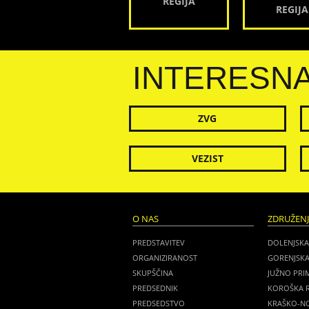
REGIJA
REGIJA
INTERESN
ZVG
VEZIST
O NAS
ZDRUŽEN
PREDSTAVITEV
DOLENJSKA
ORGANIZIRANOST
GORENJSKA
SKUPŠČINA
JUŽNO PRI
PREDSEDNIK
KOROŠKA R
PREDSEDSTVO
KRAŠKO-NO