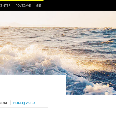
 CENTER
POVEZAVE
GIE
ODKI
POGLEJ VSE →