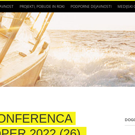
JAVNOST
PROJEKTI, POBUDE IN ROKI
PODPORNE DEJAVNOSTI
MEDIJSKI
KONFERENCA
DOG
PER 2022 (26)