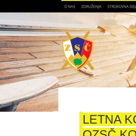
O NAS
ZDRUŽENJA
STROKOVNA DE
LETNA 
OZSČ KO