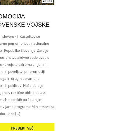
OMOCIJA
OVENSKE VOJSKE
i slovenskih častnikov se
amo pomembnosti nacionalne
ti Republike Slovenije. Zato je
oslanstvo aktivno sodelovati s
nsko vojsko oziroma z njenimi
i in poveljstvi pri promociji
kega in drugih obrambno
tnih poklicev. Naše delo je
eno v različne oblike dela z
i. Na obiskih po šolah jim
tavljamo programe Ministrstva za
bo, kako […]
PREBERI VEČ