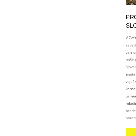
PR
SL
V Zvez
zaved
varnos
naše p
Slove
enotam
vojaš
varnos
usmerj
mladim
preds
obram