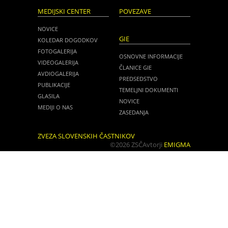
MEDIJSKI CENTER
POVEZAVE
NOVICE
GIE
KOLEDAR DOGODKOV
FOTOGALERIJA
OSNOVNE INFORMACIJE
VIDEOGALERIJA
ČLANICE GIE
AVDIOGALERIJA
PREDSEDSTVO
PUBLIKACIJE
TEMELJNI DOKUMENTI
GLASILA
NOVICE
MEDIJI O NAS
ZASEDANJA
ZVEZA SLOVENSKIH ČASTNIKOV
©2026 ZSČ
Avtorji
EMIGMA