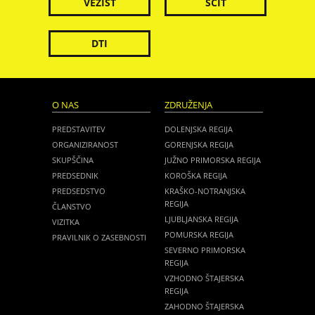
VEZIST
ŠČIT
DTI
O NAS
ZDRUŽENJA
PREDSTAVITEV
DOLENJSKA REGIJA
ORGANIZIRANOST
GORENJSKA REGIJA
SKUPŠČINA
JUŽNO PRIMORSKA REGIJA
PREDSEDNIK
KOROŠKA REGIJA
PREDSEDSTVO
KRAŠKO-NOTRANJSKA
REGIJA
ČLANSTVO
LJUBLJANSKA REGIJA
VIZITKA
POMURSKA REGIJA
PRAVILNIK O ZASEBNOSTI
SEVERNO PRIMORSKA
REGIJA
VZHODNO ŠTAJERSKA
REGIJA
ZAHODNO ŠTAJERSKA