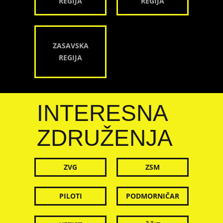
REGIJA
REGIJA
ZASAVSKA
REGIJA
INTERESNA
ZDRUŽENJA
ZVG
ZSM
PILOTI
PODMORNIČAR