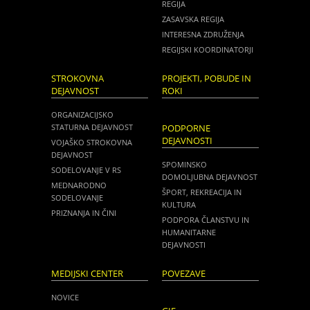
REGIJA
ZASAVSKA REGIJA
INTERESNA ZDRUŽENJA
REGIJSKI KOORDINATORJI
STROKOVNA
PROJEKTI, POBUDE IN
DEJAVNOST
ROKI
ORGANIZACIJSKO
STATURNA DEJAVNOST
PODPORNE
DEJAVNOSTI
VOJAŠKO STROKOVNA
DEJAVNOST
SPOMINSKO
SODELOVANJE V RS
DOMOLJUBNA DEJAVNOST
MEDNARODNO
ŠPORT, REKREACIJA IN
SODELOVANJE
KULTURA
PRIZNANJA IN ČINI
PODPORA ČLANSTVU IN
HUMANITARNE
DEJAVNOSTI
MEDIJSKI CENTER
POVEZAVE
NOVICE