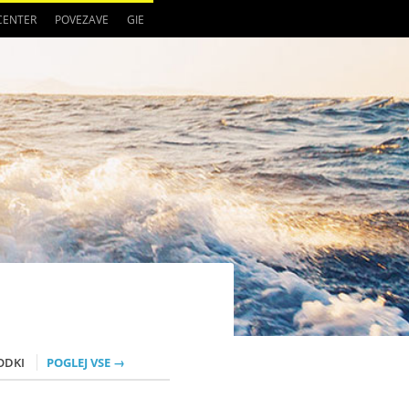
 CENTER
POVEZAVE
GIE
ODKI
POGLEJ VSE →