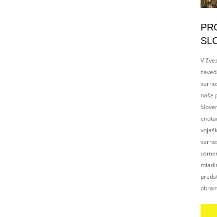
PR
SL
V Zvez
zaved
varnos
naše p
Slove
enotam
vojaš
varnos
usmerj
mladim
preds
obram