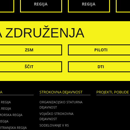
REGIJA
REGIJA
A ZDRUŽENJA
ZSM
PILOTI
ŠČIT
DTI
JA
STROKOVNA DEJAVNOST
PROJEKTI, POBUDE 
 REGIJA
ORGANIZACIJSKO STATURNA
DEJAVNOST
 REGIJA
VOJAŠKO STROKOVNA
MORSKA REGIJA
DEJAVNOST
EGIJA
SODELOVANJE V RS
TRANJSKA REGIJA