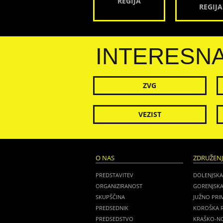
REGIJA
REGIJA
INTERESN
ZVG
VEZIST
O NAS
ZDRUŽEN
PREDSTAVITEV
DOLENJSKA
ORGANIZIRANOST
GORENJSKA
SKUPŠČINA
JUŽNO PRI
PREDSEDNIK
KOROŠKA R
PREDSEDSTVO
KRAŠKO-NO