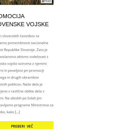
OMOCIJA
OVENSKE VOJSKE
i slovenskih častnikov se
amo pomembnosti nacionalne
ti Republike Slovenije. Zato je
oslanstvo aktivno sodelovati s
nsko vojsko oziroma z njenimi
i in poveljstvi pri promociji
kega in drugih obrambno
tnih poklicev. Naše delo je
eno v različne oblike dela z
i. Na obiskih po šolah jim
tavljamo programe Ministrstva za
bo, kako […]
PREBERI VEČ