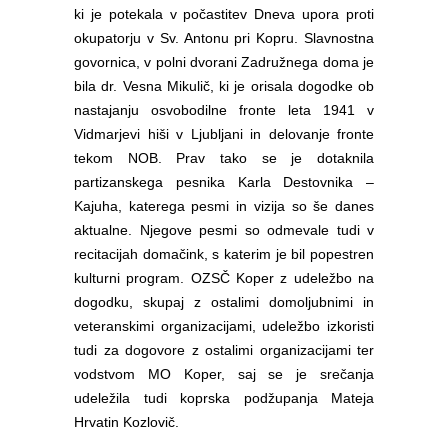
ki je potekala v počastitev Dneva upora proti
okupatorju v Sv. Antonu pri Kopru. Slavnostna
govornica, v polni dvorani Zadružnega doma je
bila dr. Vesna Mikulič, ki je orisala dogodke ob
nastajanju osvobodilne fronte leta 1941 v
Vidmarjevi hiši v Ljubljani in delovanje fronte
tekom NOB. Prav tako se je dotaknila
partizanskega pesnika Karla Destovnika –
Kajuha, katerega pesmi in vizija so še danes
aktualne. Njegove pesmi so odmevale tudi v
recitacijah domačink, s katerim je bil popestren
kulturni program. OZSČ Koper z udeležbo na
dogodku, skupaj z ostalimi domoljubnimi in
veteranskimi organizacijami, udeležbo izkoristi
tudi za dogovore z ostalimi organizacijami ter
vodstvom MO Koper, saj se je srečanja
udeležila tudi koprska podžupanja Mateja
Hrvatin Kozlovič.