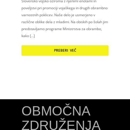
Slovensko vojsko oziroma z njenimi enotami in
poveljstvi pri promociji vojaškega in drugih obrambno
varnostnih poklicev. Naše delo je usmerjeno v
različne oblike dela z mladimi. Na obiskih po šolah jim
predstavljamo programe Ministrstva za obrambo,
kako […]
PREBERI VEČ
OBMOČNA
ZDRUŽENJA