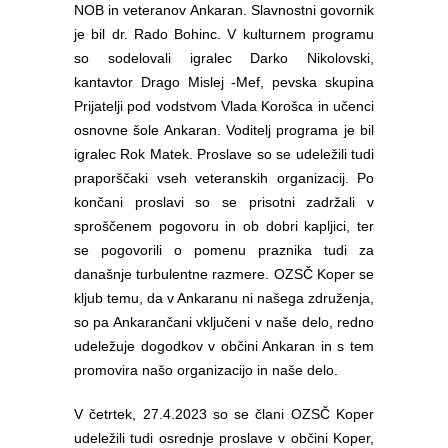
NOB in veteranov Ankaran. Slavnostni govornik
je bil dr. Rado Bohinc. V kulturnem programu
so sodelovali igralec Darko Nikolovski,
kantavtor Drago Mislej -Mef, pevska skupina
Prijatelji pod vodstvom Vlada Korošca in učenci
osnovne šole Ankaran. Voditelj programa je bil
igralec Rok Matek. Proslave so se udeležili tudi
praporščaki vseh veteranskih organizacij. Po
končani proslavi so se prisotni zadržali v
sproščenem pogovoru in ob dobri kapljici, ter
se pogovorili o pomenu praznika tudi za
današnje turbulentne razmere. OZSČ Koper se
kljub temu, da v Ankaranu ni našega združenja,
so pa Ankarančani vključeni v naše delo, redno
udeležuje dogodkov v občini Ankaran in s tem
promovira našo organizacijo in naše delo.
V četrtek, 27.4.2023 so se člani OZSČ Koper
udeležili tudi osrednje proslave v občini Koper,