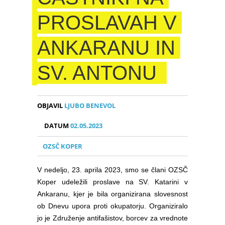
PROSLAVAH V
ANKARANU IN
SV. ANTONU
OBJAVIL
LJUBO BENEVOL
DATUM
02.05.2023
OZSČ KOPER
V nedeljo, 23. aprila 2023, smo se člani OZSČ
Koper udeležili proslave na SV. Katarini v
Ankaranu, kjer je bila organizirana slovesnost
ob Dnevu upora proti okupatorju. Organiziralo
jo je Združenje antifašistov, borcev za vrednote