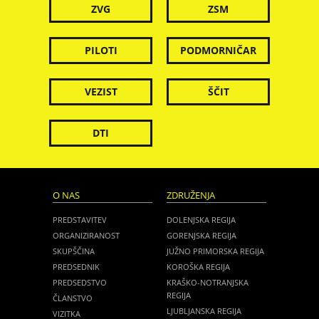
ZVG
ZSM
PILOTI
PODMORNIČAR
VEZIST
ŠČIT
DTI
O NAS
ZDRUŽENJA
PREDSTAVITEV
DOLENJSKA REGIJA
ORGANIZIRANOST
GORENJSKA REGIJA
SKUPŠČINA
JUŽNO PRIMORSKA REGIJA
PREDSEDNIK
KOROŠKA REGIJA
PREDSEDSTVO
KRAŠKO-NOTRANJSKA
REGIJA
ČLANSTVO
LJUBLJANSKA REGIJA
VIZITKA