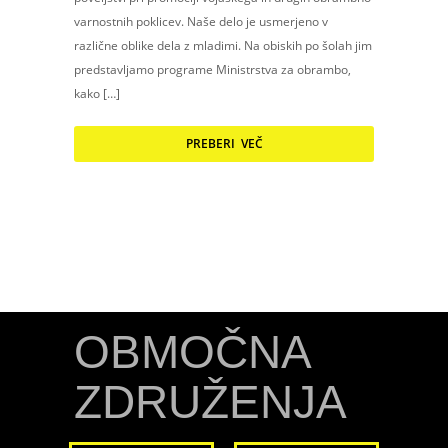
varnostnih poklicev. Naše delo je usmerjeno v
različne oblike dela z mladimi. Na obiskih po šolah jim
predstavljamo programe Ministrstva za obrambo,
kako […]
PREBERI VEČ
OBMOČNA
ZDRUŽENJA