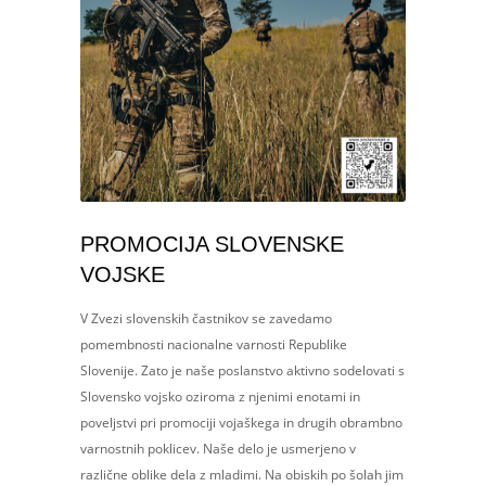
PROMOCIJA SLOVENSKE
VOJSKE
V Zvezi slovenskih častnikov se zavedamo
pomembnosti nacionalne varnosti Republike
Slovenije. Zato je naše poslanstvo aktivno sodelovati s
Slovensko vojsko oziroma z njenimi enotami in
poveljstvi pri promociji vojaškega in drugih obrambno
varnostnih poklicev. Naše delo je usmerjeno v
različne oblike dela z mladimi. Na obiskih po šolah jim