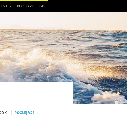
 CENTER
POVEZAVE
GIE
ODKI
POGLEJ VSE →