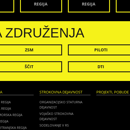
REGIJA
REGIJA
A ZDRUŽENJA
ZSM
PILOTI
ŠČIT
DTI
JA
STROKOVNA DEJAVNOST
PROJEKTI, POBUDE 
 REGIJA
ORGANIZACIJSKO STATURNA
DEJAVNOST
 REGIJA
VOJAŠKO STROKOVNA
MORSKA REGIJA
DEJAVNOST
EGIJA
SODELOVANJE V RS
TRANJSKA REGIJA