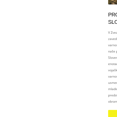
PR
SL
V Zvez
zaved
varnos
naše p
Slove
enotam
vojaš
varnos
usmerj
mladim
preds
obram