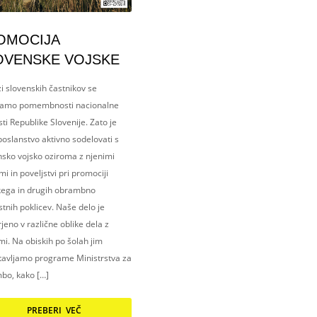
OMOCIJA
OVENSKE VOJSKE
i slovenskih častnikov se
amo pomembnosti nacionalne
ti Republike Slovenije. Zato je
oslanstvo aktivno sodelovati s
nsko vojsko oziroma z njenimi
i in poveljstvi pri promociji
kega in drugih obrambno
tnih poklicev. Naše delo je
eno v različne oblike dela z
i. Na obiskih po šolah jim
tavljamo programe Ministrstva za
bo, kako […]
PREBERI VEČ