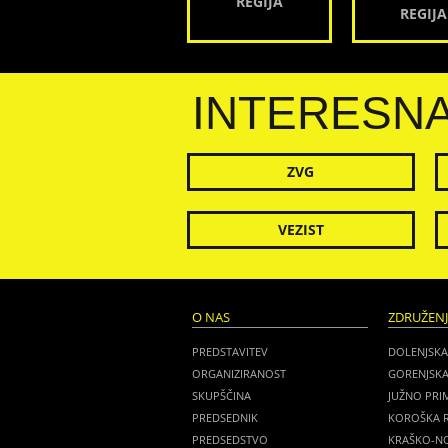
REGIJA
REGIJA
INTERESN
ZVG
VEZIST
O NAS
ZDRUŽEN
PREDSTAVITEV
DOLENJSKA
ORGANIZIRANOST
GORENJSKA
SKUPŠČINA
JUŽNO PRI
PREDSEDNIK
KOROŠKA R
PREDSEDSTVO
KRAŠKO-NO