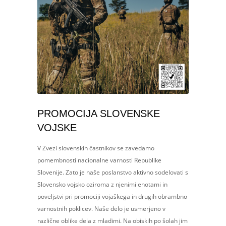
PROMOCIJA SLOVENSKE
VOJSKE
V Zvezi slovenskih častnikov se zavedamo
pomembnosti nacionalne varnosti Republike
Slovenije. Zato je naše poslanstvo aktivno sodelovati s
Slovensko vojsko oziroma z njenimi enotami in
poveljstvi pri promociji vojaškega in drugih obrambno
varnostnih poklicev. Naše delo je usmerjeno v
različne oblike dela z mladimi. Na obiskih po šolah jim