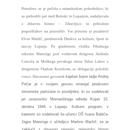
Prireditev se je pričela z mimohodom pohodnikov, ki
so prehodili pot med Bertoki in Loparjem, nadaljevala
z državno himno – Zdravljico in prihodom
praporščakov na prizorišče. Vse prisotne je pozdravil
Elvin Maršič, predstavnik Društva za kulturo, šport in
razvoj Loparja. Po glasbenem vložku Pihalnega
orkestra Marezige pod vodstvom dirigenta Andraža
Cenciča in Moškega pevskega zbora Tabor Lokev z
dirigentom Vladom Korošcem, so delegacije položile
vence. Slavnostni govornik
kapitan bojne ladje
Andrej
Pečar je v svojem govoru omenjal predvsem
slovenske partizane in poveljnike, ki so sodelovali
pri ustanovitvi Mornariškega odreda Koper 15.
oktobra 1944 v Loparju. Kulturni program, v
katerem so sodelovali še učenci OŠ Ivana Babiča-
Jagra Marezige z učiteljico Martino Maršič, se je
zaključil z obvezno pesmijo, primorsko himno