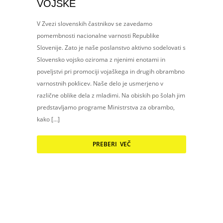
VOJSKE
V Zvezi slovenskih častnikov se zavedamo
pomembnosti nacionalne varnosti Republike
Slovenije. Zato je naše poslanstvo aktivno sodelovati s
Slovensko vojsko oziroma z njenimi enotami in
poveljstvi pri promociji vojaškega in drugih obrambno
varnostnih poklicev. Naše delo je usmerjeno v
različne oblike dela z mladimi. Na obiskih po šolah jim
predstavljamo programe Ministrstva za obrambo,
kako […]
PREBERI VEČ