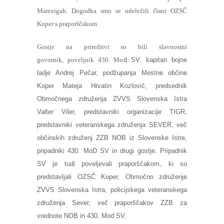
Marezigah. Dogodka smo se udeležili člani OZSČ
Koper s praporščakom.
Gostje na prireditvi so bili slavnostni
govornik, poveljnik 430. Mo
d
SV, kapitan bojne
ladje Andrej Pečar, podžupanja Mestne občine
Koper Mateja Hrvatin Kozlovič, predsednik
Območnega združenja ZVVS Slovenska Istra
Valter Viler, predstavniki organizacije TIGR,
predstavniki veteranskega združenja SEVER, več
občinskih združenj ZZB NOB iz Slovenske Istre,
pripadniki 430. MoD SV in drugi gostje. Pripadnik
SV je tudi poveljevali praporščakom, ki so
predstavljali OZSČ Koper, Območno združenje
ZVVS Slovenska Istra, policijskega veteranskega
združenja Sever, več praporščakov ZZB za
vrednote NOB in 430. Mod SV.