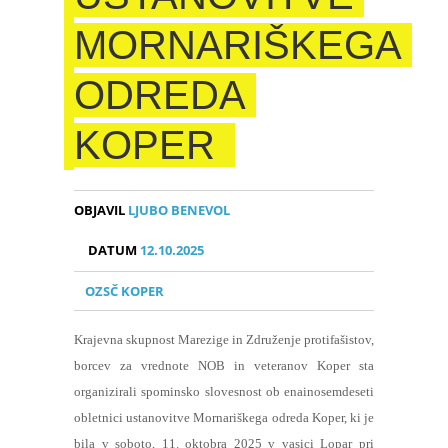
MORNARIŠKEGA
ODREDA
KOPER
OBJAVIL
LJUBO BENEVOL
DATUM
12.10.2025
OZSČ KOPER
Krajevna skupnost Marezige in Združenje protifašistov,
borcev za vrednote NOB in veteranov Koper sta
organizirali spominsko slovesnost ob enainosemdeseti
obletnici ustanovitve Mornariškega odreda Koper, ki je
bila v soboto, 11. oktobra 2025 v vasici Lopar pri