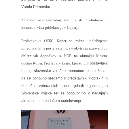
Vstala Primorska.
Za konec so organizatorji vse pogostili z »bobiči« in
kozarcem vina pridelanega v Loparju.
Predstavniki OZSČ Koper se redno udeležujemo
prireditve, ki je postala stalnica v okviru praznovanj ob
obletnicah dogodkov iz NOB na območju Mestne
občine Koper. Proslava, v kraju, kjer so bil
i
postavljeni
temelji slovenske vojaške mornarice je priložnost,
da se ponovno srečamo s predstavniki koprskih in
območnih veteranskih in domoljubnih organizacij in
Slovenske vojske ter se pogovorimo
o
nadaljnjih
aktivnostih in bodočem sodelovanju.