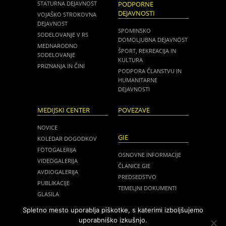
STATURNA DEJAVNOST
PODPORNE
DEJAVNOSTI
VOJAŠKO STROKOVNA
DEJAVNOST
SPOMINSKO
SODELOVANJE V RS
DOMOLJUBNA DEJAVNOST
MEDNARODNO
ŠPORT, REKREACIJA IN
SODELOVANJE
KULTURA
PRIZNANJA IN ČINI
PODPORA ČLANSTVU IN
HUMANITARNE
DEJAVNOSTI
MEDIJSKI CENTER
POVEZAVE
NOVICE
GIE
KOLEDAR DOGODKOV
FOTOGALERIJA
OSNOVNE INFORMACIJE
VIDEOGALERIJA
ČLANICE GIE
AVDIOGALERIJA
PREDSEDSTVO
PUBLIKACIJE
TEMELJNI DOKUMENTI
GLASILA
NOVICE
MEDIJI O NAS
Spletno mesto uporablja piškotke, s katerimi izboljšujemo
ZASEDANJA
uporabniško izkušnjo.