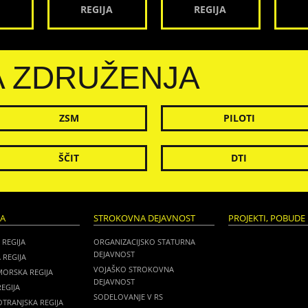
REGIJA
REGIJA
A ZDRUŽENJA
ZSM
PILOTI
ŠČIT
DTI
JA
STROKOVNA DEJAVNOST
PROJEKTI, POBUDE 
 REGIJA
ORGANIZACIJSKO STATURNA
DEJAVNOST
 REGIJA
VOJAŠKO STROKOVNA
MORSKA REGIJA
DEJAVNOST
EGIJA
SODELOVANJE V RS
TRANJSKA REGIJA