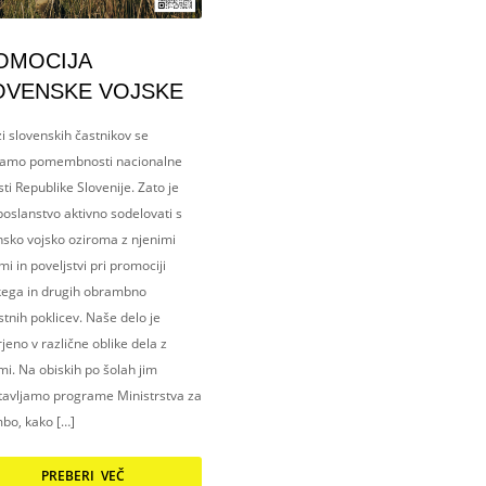
OMOCIJA
OVENSKE VOJSKE
i slovenskih častnikov se
amo pomembnosti nacionalne
ti Republike Slovenije. Zato je
oslanstvo aktivno sodelovati s
nsko vojsko oziroma z njenimi
i in poveljstvi pri promociji
kega in drugih obrambno
tnih poklicev. Naše delo je
eno v različne oblike dela z
i. Na obiskih po šolah jim
tavljamo programe Ministrstva za
bo, kako […]
PREBERI VEČ