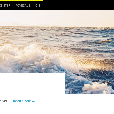
 CENTER
POVEZAVE
GIE
ODKI
POGLEJ VSE →