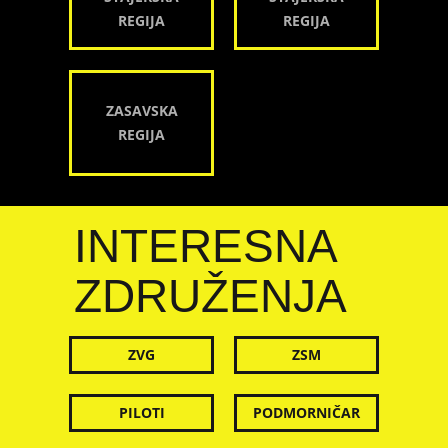
REGIJA
REGIJA
ZASAVSKA
REGIJA
INTERESNA
ZDRUŽENJA
ZVG
ZSM
PILOTI
PODMORNIČAR