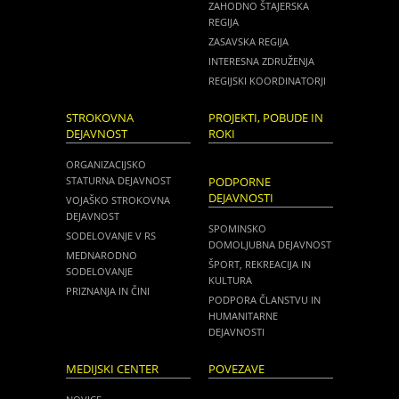
ZAHODNO ŠTAJERSKA
REGIJA
ZASAVSKA REGIJA
INTERESNA ZDRUŽENJA
REGIJSKI KOORDINATORJI
STROKOVNA
PROJEKTI, POBUDE IN
DEJAVNOST
ROKI
ORGANIZACIJSKO
STATURNA DEJAVNOST
PODPORNE
DEJAVNOSTI
VOJAŠKO STROKOVNA
DEJAVNOST
SPOMINSKO
SODELOVANJE V RS
DOMOLJUBNA DEJAVNOST
MEDNARODNO
ŠPORT, REKREACIJA IN
SODELOVANJE
KULTURA
PRIZNANJA IN ČINI
PODPORA ČLANSTVU IN
HUMANITARNE
DEJAVNOSTI
MEDIJSKI CENTER
POVEZAVE