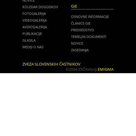
NOVICE
GIE
KOLEDAR DOGODKOV
FOTOGALERIJA
OSNOVNE INFORMACIJE
VIDEOGALERIJA
ČLANICE GIE
AVDIOGALERIJA
PREDSEDSTVO
PUBLIKACIJE
TEMELJNI DOKUMENTI
GLASILA
NOVICE
MEDIJI O NAS
ZASEDANJA
ZVEZA SLOVENSKIH ČASTNIKOV
©2026 ZSČ
Avtorji
EMIGMA