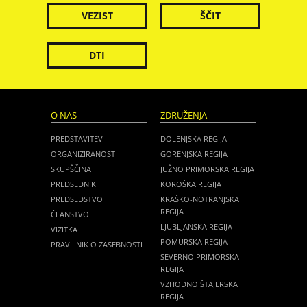
VEZIST
ŠČIT
DTI
O NAS
ZDRUŽENJA
PREDSTAVITEV
DOLENJSKA REGIJA
ORGANIZIRANOST
GORENJSKA REGIJA
SKUPŠČINA
JUŽNO PRIMORSKA REGIJA
PREDSEDNIK
KOROŠKA REGIJA
PREDSEDSTVO
KRAŠKO-NOTRANJSKA
REGIJA
ČLANSTVO
LJUBLJANSKA REGIJA
VIZITKA
POMURSKA REGIJA
PRAVILNIK O ZASEBNOSTI
SEVERNO PRIMORSKA
REGIJA
VZHODNO ŠTAJERSKA
REGIJA