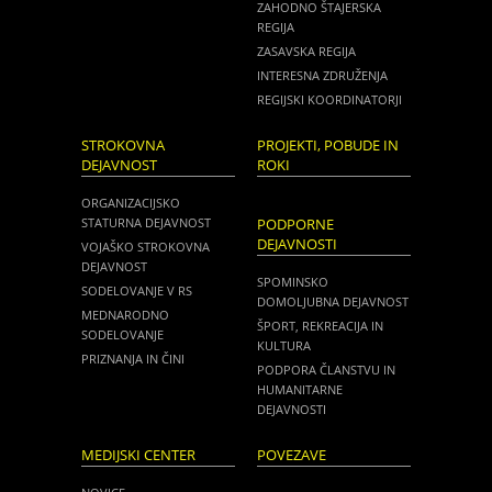
ZAHODNO ŠTAJERSKA
REGIJA
ZASAVSKA REGIJA
INTERESNA ZDRUŽENJA
REGIJSKI KOORDINATORJI
STROKOVNA
PROJEKTI, POBUDE IN
DEJAVNOST
ROKI
ORGANIZACIJSKO
STATURNA DEJAVNOST
PODPORNE
DEJAVNOSTI
VOJAŠKO STROKOVNA
DEJAVNOST
SPOMINSKO
SODELOVANJE V RS
DOMOLJUBNA DEJAVNOST
MEDNARODNO
ŠPORT, REKREACIJA IN
SODELOVANJE
KULTURA
PRIZNANJA IN ČINI
PODPORA ČLANSTVU IN
HUMANITARNE
DEJAVNOSTI
MEDIJSKI CENTER
POVEZAVE