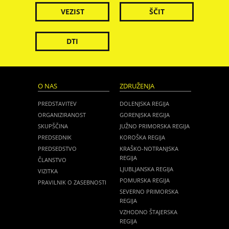
VEZIST
ŠČIT
DTI
O NAS
ZDRUŽENJA
PREDSTAVITEV
DOLENJSKA REGIJA
ORGANIZIRANOST
GORENJSKA REGIJA
SKUPŠČINA
JUŽNO PRIMORSKA REGIJA
PREDSEDNIK
KOROŠKA REGIJA
PREDSEDSTVO
KRAŠKO-NOTRANJSKA
REGIJA
ČLANSTVO
LJUBLJANSKA REGIJA
VIZITKA
POMURSKA REGIJA
PRAVILNIK O ZASEBNOSTI
SEVERNO PRIMORSKA
REGIJA
VZHODNO ŠTAJERSKA
REGIJA