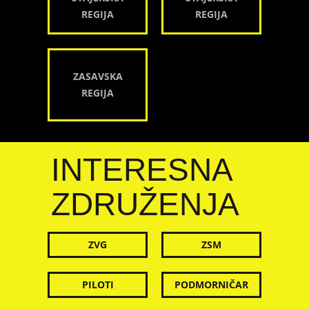
REGIJA
REGIJA
ZASAVSKA
REGIJA
INTERESNA
ZDRUŽENJA
ZVG
ZSM
PILOTI
PODMORNIČAR