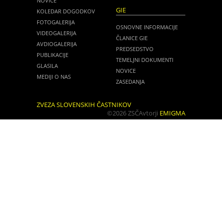
NOVICE
GIE
KOLEDAR DOGODKOV
FOTOGALERIJA
OSNOVNE INFORMACIJE
VIDEOGALERIJA
ČLANICE GIE
AVDIOGALERIJA
PREDSEDSTVO
PUBLIKACIJE
TEMELJNI DOKUMENTI
GLASILA
NOVICE
MEDIJI O NAS
ZASEDANJA
ZVEZA SLOVENSKIH ČASTNIKOV
©2026 ZSČ
Avtorji
EMIGMA