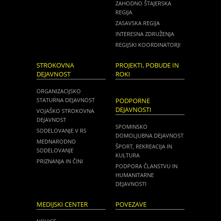
ZAHODNO ŠTAJERSKA
REGIJA
ZASAVSKA REGIJA
INTERESNA ZDRUŽENJA
REGIJSKI KOORDINATORJI
STROKOVNA
PROJEKTI, POBUDE IN
DEJAVNOST
ROKI
ORGANIZACIJSKO
STATURNA DEJAVNOST
PODPORNE
DEJAVNOSTI
VOJAŠKO STROKOVNA
DEJAVNOST
SPOMINSKO
SODELOVANJE V RS
DOMOLJUBNA DEJAVNOST
MEDNARODNO
ŠPORT, REKREACIJA IN
SODELOVANJE
KULTURA
PRIZNANJA IN ČINI
PODPORA ČLANSTVU IN
HUMANITARNE
DEJAVNOSTI
MEDIJSKI CENTER
POVEZAVE