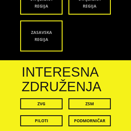
REGIJA
REGIJA
ZASAVSKA
REGIJA
INTERESNA
ZDRUŽENJA
ZVG
ZSM
PILOTI
PODMORNIČAR