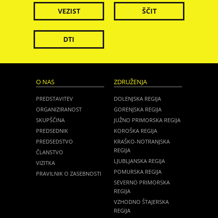
VEZIST
ŠČIT
DTI
O NAS
ZDRUŽENJA
PREDSTAVITEV
DOLENJSKA REGIJA
ORGANIZIRANOST
GORENJSKA REGIJA
SKUPŠČINA
JUŽNO PRIMORSKA REGIJA
PREDSEDNIK
KOROŠKA REGIJA
PREDSEDSTVO
KRAŠKO-NOTRANJSKA
REGIJA
ČLANSTVO
LJUBLJANSKA REGIJA
VIZITKA
POMURSKA REGIJA
PRAVILNIK O ZASEBNOSTI
SEVERNO PRIMORSKA
REGIJA
VZHODNO ŠTAJERSKA
REGIJA