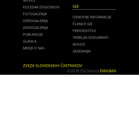
NOVICE
GIE
KOLEDAR DOGODKOV
FOTOGALERIJA
OSNOVNE INFORMACIJE
VIDEOGALERIJA
ČLANICE GIE
AVDIOGALERIJA
PREDSEDSTVO
PUBLIKACIJE
TEMELJNI DOKUMENTI
GLASILA
NOVICE
MEDIJI O NAS
ZASEDANJA
ZVEZA SLOVENSKIH ČASTNIKOV
©2026 ZSČ
Avtorji
EMIGMA