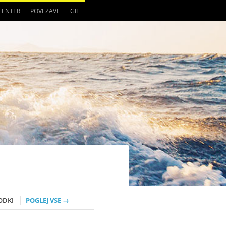
 CENTER
POVEZAVE
GIE
ODKI
POGLEJ VSE →