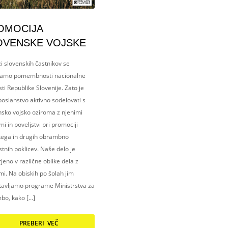
OMOCIJA
OVENSKE VOJSKE
i slovenskih častnikov se
amo pomembnosti nacionalne
ti Republike Slovenije. Zato je
oslanstvo aktivno sodelovati s
nsko vojsko oziroma z njenimi
i in poveljstvi pri promociji
kega in drugih obrambno
tnih poklicev. Naše delo je
eno v različne oblike dela z
i. Na obiskih po šolah jim
tavljamo programe Ministrstva za
bo, kako […]
PREBERI VEČ