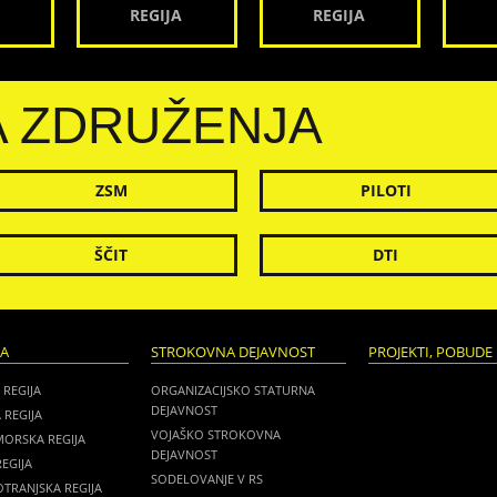
REGIJA
REGIJA
A ZDRUŽENJA
ZSM
PILOTI
ŠČIT
DTI
JA
STROKOVNA DEJAVNOST
PROJEKTI, POBUDE 
 REGIJA
ORGANIZACIJSKO STATURNA
DEJAVNOST
 REGIJA
VOJAŠKO STROKOVNA
MORSKA REGIJA
DEJAVNOST
EGIJA
SODELOVANJE V RS
TRANJSKA REGIJA