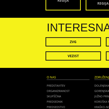
REGIJA
REGIJA
INTERESN
ZVG
VEZIST
O NAS
ZDRUŽEN
PREDSTAVITEV
DOLENJSKA
ORGANIZIRANOST
GORENJSKA
SKUPŠČINA
JUŽNO PRI
PREDSEDNIK
KOROŠKA R
PREDSEDSTVO
KRAŠKO-NO