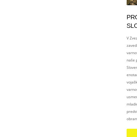
PR
SL
V Zvez
zaved
varnos
naše p
Slove
enotam
vojaš
varnos
usmerj
mladim
preds
obram