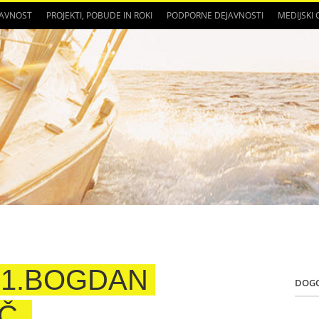
JAVNOST
PROJEKTI, POBUDE IN ROKI
PODPORNE DEJAVNOSTI
MEDIJSKI
81.BOGDAN
DOG
Č