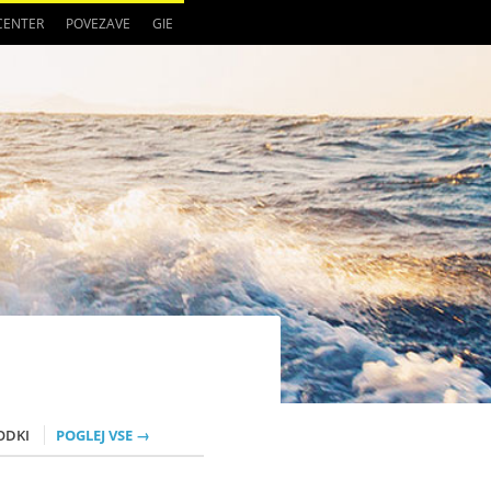
 CENTER
POVEZAVE
GIE
ODKI
POGLEJ VSE →