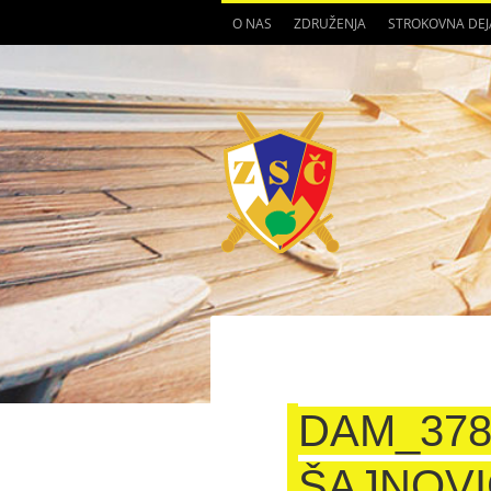
O NAS
ZDRUŽENJA
STROKOVNA DE
DAM_37
ŠAJNOVI