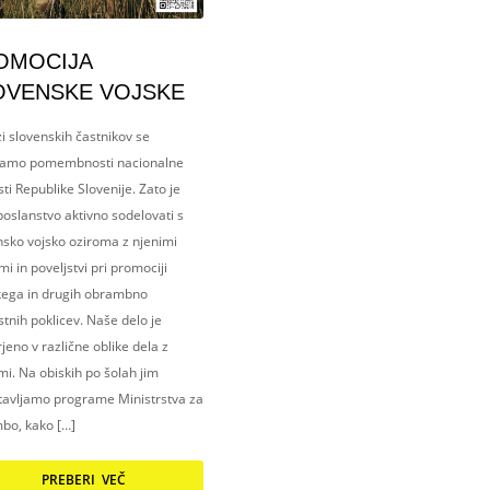
OMOCIJA
OVENSKE VOJSKE
i slovenskih častnikov se
amo pomembnosti nacionalne
ti Republike Slovenije. Zato je
oslanstvo aktivno sodelovati s
nsko vojsko oziroma z njenimi
i in poveljstvi pri promociji
kega in drugih obrambno
tnih poklicev. Naše delo je
eno v različne oblike dela z
i. Na obiskih po šolah jim
tavljamo programe Ministrstva za
bo, kako […]
PREBERI VEČ