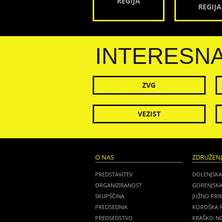
REGIJA
REGIJA
INTERESN
ZVG
VEZIST
O NAS
ZDRUŽEN
PREDSTAVITEV
DOLENJSKA
ORGANIZIRANOST
GORENJSKA
SKUPŠČINA
JUŽNO PRI
PREDSEDNIK
KOROŠKA R
PREDSEDSTVO
KRAŠKO-NO