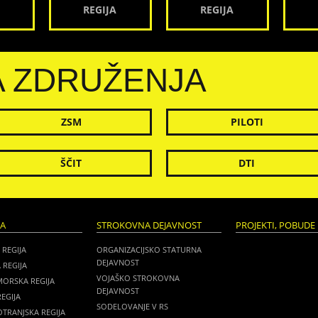
REGIJA
REGIJA
A ZDRUŽENJA
ZSM
PILOTI
ŠČIT
DTI
JA
STROKOVNA DEJAVNOST
PROJEKTI, POBUDE 
 REGIJA
ORGANIZACIJSKO STATURNA
DEJAVNOST
 REGIJA
VOJAŠKO STROKOVNA
MORSKA REGIJA
DEJAVNOST
EGIJA
SODELOVANJE V RS
TRANJSKA REGIJA