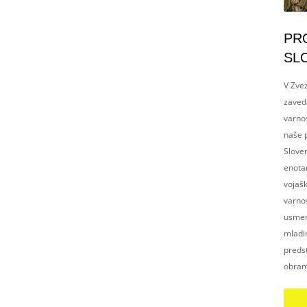
PR
SL
V Zvez
zaved
varnos
naše p
Slove
enotam
vojaš
varnos
usmerj
mladim
preds
obram