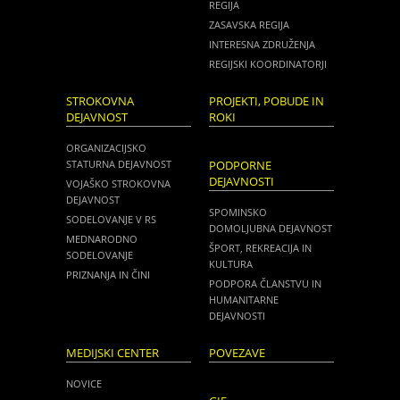
REGIJA
ZASAVSKA REGIJA
INTERESNA ZDRUŽENJA
REGIJSKI KOORDINATORJI
STROKOVNA
PROJEKTI, POBUDE IN
DEJAVNOST
ROKI
ORGANIZACIJSKO
STATURNA DEJAVNOST
PODPORNE
DEJAVNOSTI
VOJAŠKO STROKOVNA
DEJAVNOST
SPOMINSKO
SODELOVANJE V RS
DOMOLJUBNA DEJAVNOST
MEDNARODNO
ŠPORT, REKREACIJA IN
SODELOVANJE
KULTURA
PRIZNANJA IN ČINI
PODPORA ČLANSTVU IN
HUMANITARNE
DEJAVNOSTI
MEDIJSKI CENTER
POVEZAVE
NOVICE