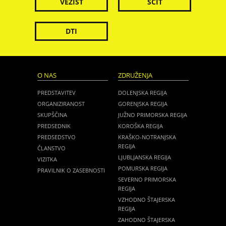
VEZIST
ŠČIT
DTI
O NAS
ZDRUŽENJA
PREDSTAVITEV
DOLENJSKA REGIJA
ORGANIZIRANOST
GORENJSKA REGIJA
SKUPŠČINA
JUŽNO PRIMORSKA REGIJA
PREDSEDNIK
KOROŠKA REGIJA
PREDSEDSTVO
KRAŠKO-NOTRANJSKA
REGIJA
ČLANSTVO
LJUBLJANSKA REGIJA
VIZITKA
POMURSKA REGIJA
PRAVILNIK O ZASEBNOSTI
SEVERNO PRIMORSKA
REGIJA
VZHODNO ŠTAJERSKA
REGIJA
ZAHODNO ŠTAJERSKA