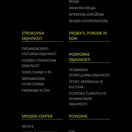
REGIJA
ZASAVSKA REGIJA
INTERESNA ZDRUŽENJA
REGIJSKI KOORDINATORJI
STROKOVNA
PROJEKTI, POBUDE IN
DEJAVNOST
ROKI
ORGANIZACIJSKO
STATURNA DEJAVNOST
PODPORNE
DEJAVNOSTI
VOJAŠKO STROKOVNA
DEJAVNOST
SPOMINSKO
SODELOVANJE V RS
DOMOLJUBNA DEJAVNOST
MEDNARODNO
ŠPORT, REKREACIJA IN
SODELOVANJE
KULTURA
PRIZNANJA IN ČINI
PODPORA ČLANSTVU IN
HUMANITARNE
DEJAVNOSTI
MEDIJSKI CENTER
POVEZAVE
NOVICE