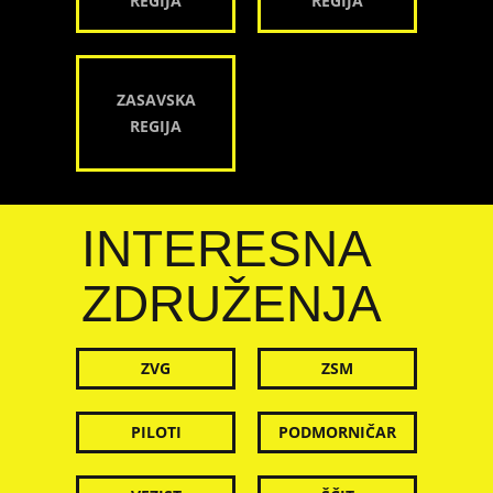
REGIJA
REGIJA
ZASAVSKA
REGIJA
INTERESNA
ZDRUŽENJA
ZVG
ZSM
PILOTI
PODMORNIČAR