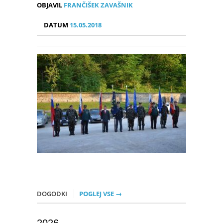
OBJAVIL
FRANČIŠEK ZAVAŠNIK
DATUM
15.05.2018
DOGODKI
POGLEJ VSE →