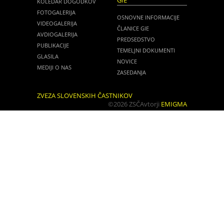
GIE
KOLEDAR DOGODKOV
FOTOGALERIJA
OSNOVNE INFORMACIJE
VIDEOGALERIJA
ČLANICE GIE
AVDIOGALERIJA
PREDSEDSTVO
PUBLIKACIJE
TEMELJNI DOKUMENTI
GLASILA
NOVICE
MEDIJI O NAS
ZASEDANJA
ZVEZA SLOVENSKIH ČASTNIKOV
©2026 ZSČ
Avtorji
EMIGMA