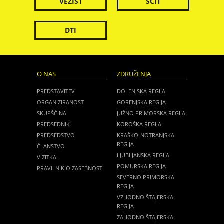
VEZIST
ŠČIT
DTI
O NAS
ZDRUŽENJA
PREDSTAVITEV
DOLENJSKA REGIJA
ORGANIZIRANOST
GORENJSKA REGIJA
SKUPŠČINA
JUŽNO PRIMORSKA REGIJA
PREDSEDNIK
KOROŠKA REGIJA
PREDSEDSTVO
KRAŠKO-NOTRANJSKA
REGIJA
ČLANSTVO
LJUBLJANSKA REGIJA
VIZITKA
POMURSKA REGIJA
PRAVILNIK O ZASEBNOSTI
SEVERNO PRIMORSKA
REGIJA
VZHODNO ŠTAJERSKA
REGIJA
ZAHODNO ŠTAJERSKA