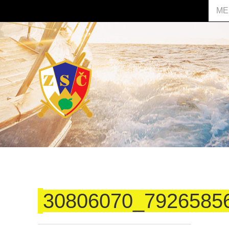
ME
30806070_7926585