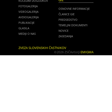
GIE
KOLEDAR DOGODKOV
FOTOGALERIJA
OSNOVNE INFORMACIJE
VIDEOGALERIJA
ČLANICE GIE
AVDIOGALERIJA
PREDSEDSTVO
PUBLIKACIJE
TEMELJNI DOKUMENTI
GLASILA
NOVICE
MEDIJI O NAS
ZASEDANJA
ZVEZA SLOVENSKIH ČASTNIKOV
©2026 ZSČ
Avtorji
EMIGMA