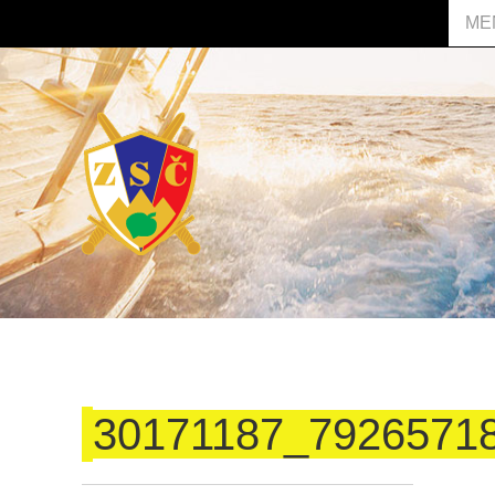
ME
30171187_7926571