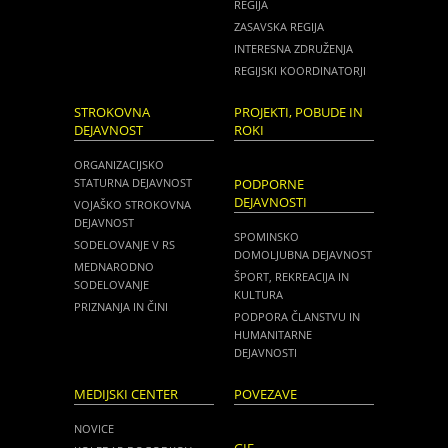
REGIJA
ZASAVSKA REGIJA
INTERESNA ZDRUŽENJA
REGIJSKI KOORDINATORJI
STROKOVNA
PROJEKTI, POBUDE IN
DEJAVNOST
ROKI
ORGANIZACIJSKO
STATURNA DEJAVNOST
PODPORNE
DEJAVNOSTI
VOJAŠKO STROKOVNA
DEJAVNOST
SPOMINSKO
SODELOVANJE V RS
DOMOLJUBNA DEJAVNOST
MEDNARODNO
ŠPORT, REKREACIJA IN
SODELOVANJE
KULTURA
PRIZNANJA IN ČINI
PODPORA ČLANSTVU IN
HUMANITARNE
DEJAVNOSTI
MEDIJSKI CENTER
POVEZAVE
NOVICE