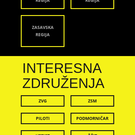
REGIJA
REGIJA
ZASAVSKA
REGIJA
INTERESNA
ZDRUŽENJA
ZVG
ZSM
PILOTI
PODMORNIČAR