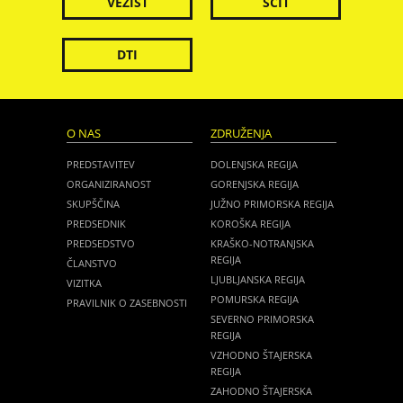
VEZIST
ŠČIT
DTI
O NAS
ZDRUŽENJA
PREDSTAVITEV
DOLENJSKA REGIJA
ORGANIZIRANOST
GORENJSKA REGIJA
SKUPŠČINA
JUŽNO PRIMORSKA REGIJA
PREDSEDNIK
KOROŠKA REGIJA
PREDSEDSTVO
KRAŠKO-NOTRANJSKA
REGIJA
ČLANSTVO
LJUBLJANSKA REGIJA
VIZITKA
POMURSKA REGIJA
PRAVILNIK O ZASEBNOSTI
SEVERNO PRIMORSKA
REGIJA
VZHODNO ŠTAJERSKA
REGIJA
ZAHODNO ŠTAJERSKA