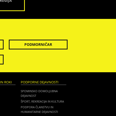
REGIJA
PODMORNIČAR
IN ROKI
PODPORNE DEJAVNOSTI
SPOMINSKO DOMOLJUBNA
DEJAVNOST
ŠPORT, REKREACIJA IN KULTURA
PODPORA ČLANSTVU IN
HUMANITARNE DEJAVNOSTI