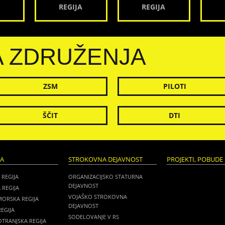
REGIJA
REGIJA
A ZDRUŽENJA
ZSM
PILOTI
ŠČIT
DTI
JA
STROKOVNA DEJAVNOST
PROJEKTI, POBUDE 
 REGIJA
ORGANIZACIJSKO STATURNA
DEJAVNOST
 REGIJA
VOJAŠKO STROKOVNA
MORSKA REGIJA
DEJAVNOST
EGIJA
SODELOVANJE V RS
TRANJSKA REGIJA