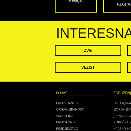
REGIJA
REGIJA
INTERESN
ZVG
VEZIST
O NAS
ZDRUŽEN
PREDSTAVITEV
DOLENJSKA
ORGANIZIRANOST
GORENJSKA
SKUPŠČINA
JUŽNO PRI
PREDSEDNIK
KOROŠKA R
PREDSEDSTVO
KRAŠKO-NO