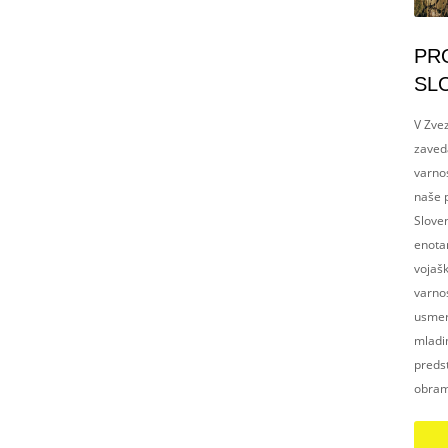
PR
SL
V Zvez
zaved
varnos
naše p
Slove
enotam
vojaš
varnos
usmerj
mladim
preds
obram