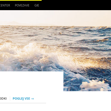
 CENTER
POVEZAVE
GIE
ODKI
POGLEJ VSE →