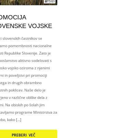
OMOCIJA
OVENSKE VOJSKE
i slovenskih častnikov se
amo pomembnosti nacionalne
ti Republike Slovenije. Zato je
oslanstvo aktivno sodelovati s
nsko vojsko oziroma z njenimi
i in poveljstvi pri promociji
kega in drugih obrambno
tnih poklicev. Naše delo je
eno v različne oblike dela z
i. Na obiskih po šolah jim
tavljamo programe Ministrstva za
bo, kako […]
PREBERI VEČ