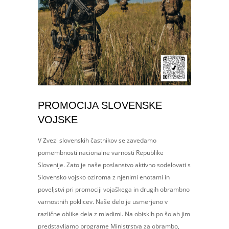
PROMOCIJA SLOVENSKE
VOJSKE
V Zvezi slovenskih častnikov se zavedamo
pomembnosti nacionalne varnosti Republike
Slovenije. Zato je naše poslanstvo aktivno sodelovati s
Slovensko vojsko oziroma z njenimi enotami in
poveljstvi pri promociji vojaškega in drugih obrambno
varnostnih poklicev. Naše delo je usmerjeno v
različne oblike dela z mladimi. Na obiskih po šolah jim
predstavljamo programe Ministrstva za obrambo,