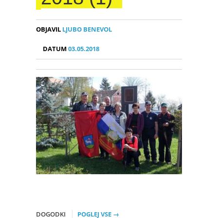
OBJAVIL
LJUBO BENEVOL
DATUM
03.05.2018
DOGODKI
POGLEJ VSE →