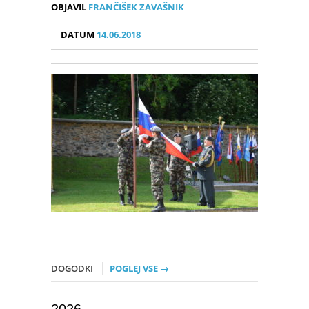
OBJAVIL
FRANČIŠEK ZAVAŠNIK
DATUM
14.06.2018
DOGODKI
POGLEJ VSE →