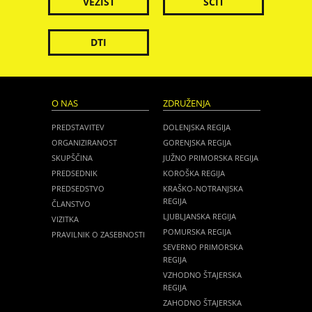
VEZIST
ŠČIT
DTI
O NAS
ZDRUŽENJA
PREDSTAVITEV
DOLENJSKA REGIJA
ORGANIZIRANOST
GORENJSKA REGIJA
SKUPŠČINA
JUŽNO PRIMORSKA REGIJA
PREDSEDNIK
KOROŠKA REGIJA
PREDSEDSTVO
KRAŠKO-NOTRANJSKA
REGIJA
ČLANSTVO
LJUBLJANSKA REGIJA
VIZITKA
POMURSKA REGIJA
PRAVILNIK O ZASEBNOSTI
SEVERNO PRIMORSKA
REGIJA
VZHODNO ŠTAJERSKA
REGIJA
ZAHODNO ŠTAJERSKA