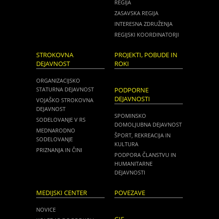
REGIJA
ZASAVSKA REGIJA
INTERESNA ZDRUŽENJA
REGIJSKI KOORDINATORJI
STROKOVNA
PROJEKTI, POBUDE IN
DEJAVNOST
ROKI
ORGANIZACIJSKO
STATURNA DEJAVNOST
PODPORNE
DEJAVNOSTI
VOJAŠKO STROKOVNA
DEJAVNOST
SPOMINSKO
SODELOVANJE V RS
DOMOLJUBNA DEJAVNOST
MEDNARODNO
ŠPORT, REKREACIJA IN
SODELOVANJE
KULTURA
PRIZNANJA IN ČINI
PODPORA ČLANSTVU IN
HUMANITARNE
DEJAVNOSTI
MEDIJSKI CENTER
POVEZAVE
NOVICE