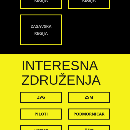
REGIJA
REGIJA
ZASAVSKA
REGIJA
INTERESNA
ZDRUŽENJA
ZVG
ZSM
PILOTI
PODMORNIČAR