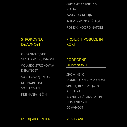
ZAHODNO ŠTAJERSKA
REGIJA
ZASAVSKA REGIJA
INTERESNA ZDRUŽENJA
REGIJSKI KOORDINATORJI
STROKOVNA
PROJEKTI, POBUDE IN
DEJAVNOST
ROKI
ORGANIZACIJSKO
STATURNA DEJAVNOST
PODPORNE
DEJAVNOSTI
VOJAŠKO STROKOVNA
DEJAVNOST
SPOMINSKO
SODELOVANJE V RS
DOMOLJUBNA DEJAVNOST
MEDNARODNO
ŠPORT, REKREACIJA IN
SODELOVANJE
KULTURA
PRIZNANJA IN ČINI
PODPORA ČLANSTVU IN
HUMANITARNE
DEJAVNOSTI
MEDIJSKI CENTER
POVEZAVE