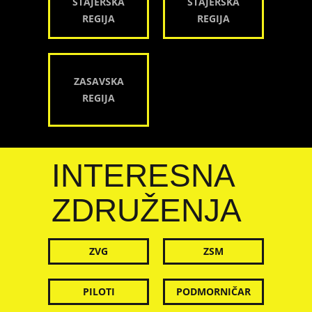
ŠTAJERSKA
ŠTAJERSKA
REGIJA
REGIJA
ZASAVSKA
REGIJA
INTERESNA
ZDRUŽENJA
ZVG
ZSM
PILOTI
PODMORNIČAR