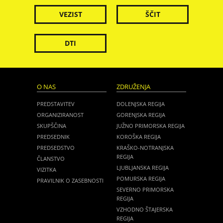
VEZIST
ŠČIT
DTI
O NAS
ZDRUŽENJA
PREDSTAVITEV
DOLENJSKA REGIJA
ORGANIZIRANOST
GORENJSKA REGIJA
SKUPŠČINA
JUŽNO PRIMORSKA REGIJA
PREDSEDNIK
KOROŠKA REGIJA
PREDSEDSTVO
KRAŠKO-NOTRANJSKA
REGIJA
ČLANSTVO
LJUBLJANSKA REGIJA
VIZITKA
POMURSKA REGIJA
PRAVILNIK O ZASEBNOSTI
SEVERNO PRIMORSKA
REGIJA
VZHODNO ŠTAJERSKA
REGIJA