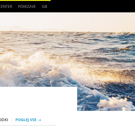
 CENTER
POVEZAVE
GIE
ODKI
POGLEJ VSE →