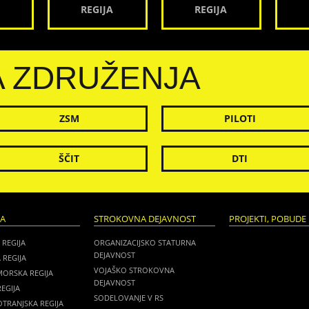
REGIJA
REGIJA
A ZDRUŽENJA
ZSM
PILOTI
ŠČIT
DTI
JA
STROKOVNA DEJAVNOST
PROJEKTI, POBUDE 
 REGIJA
ORGANIZACIJSKO STATURNA
DEJAVNOST
 REGIJA
VOJAŠKO STROKOVNA
MORSKA REGIJA
DEJAVNOST
EGIJA
SODELOVANJE V RS
TRANJSKA REGIJA