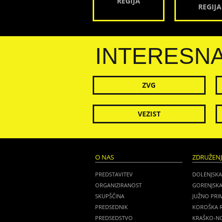
REGIJA
REGIJA
INTERESN
ZVG
VEZIST
O NAS
ZDRUŽEN
PREDSTAVITEV
DOLENJSKA
ORGANIZIRANOST
GORENJSKA
SKUPŠČINA
JUŽNO PRI
PREDSEDNIK
KOROŠKA R
PREDSEDSTVO
KRAŠKO-NO