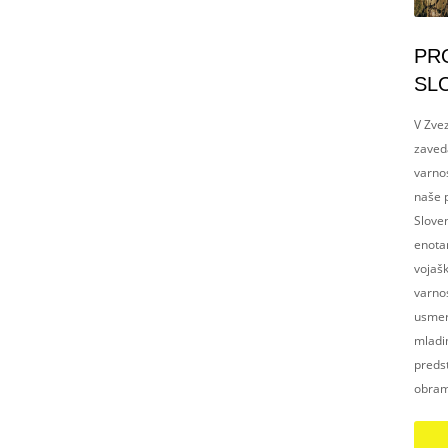
PR
SL
V Zvez
zaved
varnos
naše p
Slove
enotam
vojaš
varnos
usmerj
mladim
preds
obram