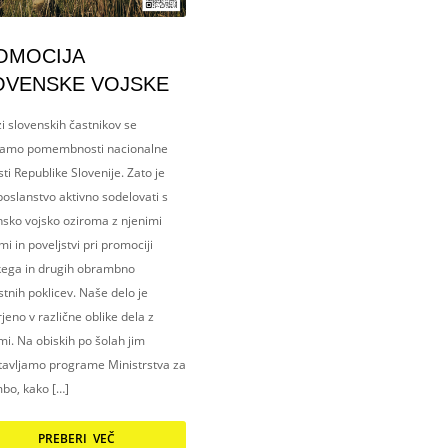
OMOCIJA
OVENSKE VOJSKE
i slovenskih častnikov se
amo pomembnosti nacionalne
ti Republike Slovenije. Zato je
oslanstvo aktivno sodelovati s
nsko vojsko oziroma z njenimi
i in poveljstvi pri promociji
kega in drugih obrambno
tnih poklicev. Naše delo je
eno v različne oblike dela z
i. Na obiskih po šolah jim
tavljamo programe Ministrstva za
bo, kako […]
PREBERI VEČ