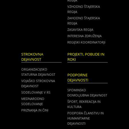
REGIJA
VZHODNO ŠTAJERSKA
REGIJA
ZAHODNO ŠTAJERSKA
REGIJA
ZASAVSKA REGIJA
INTERESNA ZDRUŽENJA
REGIJSKI KOORDINATORJI
STROKOVNA
PROJEKTI, POBUDE IN
DEJAVNOST
ROKI
ORGANIZACIJSKO
STATURNA DEJAVNOST
PODPORNE
DEJAVNOSTI
VOJAŠKO STROKOVNA
DEJAVNOST
SPOMINSKO
SODELOVANJE V RS
DOMOLJUBNA DEJAVNOST
MEDNARODNO
ŠPORT, REKREACIJA IN
SODELOVANJE
KULTURA
PRIZNANJA IN ČINI
PODPORA ČLANSTVU IN
HUMANITARNE
DEJAVNOSTI