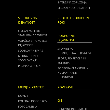
INTERESNA ZDRUŽENJA
REGIJSKI KOORDINATORJI
STROKOVNA
PROJEKTI, POBUDE IN
DEJAVNOST
ROKI
ORGANIZACIJSKO
STATURNA DEJAVNOST
PODPORNE
DEJAVNOSTI
VOJAŠKO STROKOVNA
DEJAVNOST
SPOMINSKO
SODELOVANJE V RS
DOMOLJUBNA DEJAVNOST
MEDNARODNO
ŠPORT, REKREACIJA IN
SODELOVANJE
KULTURA
PRIZNANJA IN ČINI
PODPORA ČLANSTVU IN
HUMANITARNE
DEJAVNOSTI
MEDIJSKI CENTER
POVEZAVE
NOVICE
GIE
KOLEDAR DOGODKOV
FOTOGALERIJA
OSNOVNE INFORMACIJE