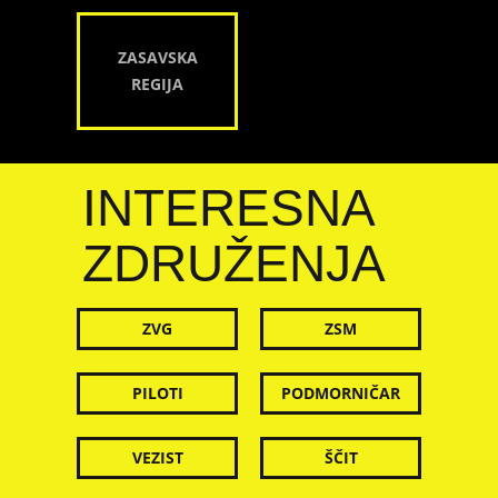
ZASAVSKA
REGIJA
INTERESNA
ZDRUŽENJA
ZVG
ZSM
PILOTI
PODMORNIČAR
VEZIST
ŠČIT