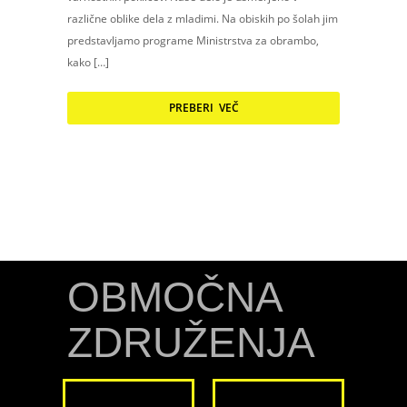
različne oblike dela z mladimi. Na obiskih po šolah jim
predstavljamo programe Ministrstva za obrambo,
kako […]
PREBERI VEČ
OBMOČNA
ZDRUŽENJA