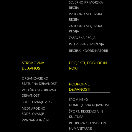
SEVERNO PRIMORSKA
REGIJA
VZHODNO ŠTAJERSKA
REGIJA
ZAHODNO ŠTAJERSKA
REGIJA
ZASAVSKA REGIJA
INTERESNA ZDRUŽENJA
REGIJSKI KOORDINATORJI
STROKOVNA
PROJEKTI, POBUDE IN
DEJAVNOST
ROKI
ORGANIZACIJSKO
STATURNA DEJAVNOST
PODPORNE
DEJAVNOSTI
VOJAŠKO STROKOVNA
DEJAVNOST
SPOMINSKO
SODELOVANJE V RS
DOMOLJUBNA DEJAVNOST
MEDNARODNO
ŠPORT, REKREACIJA IN
SODELOVANJE
KULTURA
PRIZNANJA IN ČINI
PODPORA ČLANSTVU IN
HUMANITARNE