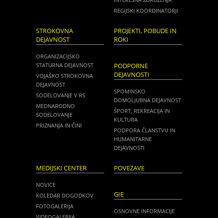
REGIJSKI KOORDINATORJI
STROKOVNA
PROJEKTI, POBUDE IN
DEJAVNOST
ROKI
ORGANIZACIJSKO
STATURNA DEJAVNOST
PODPORNE
DEJAVNOSTI
VOJAŠKO STROKOVNA
DEJAVNOST
SPOMINSKO
SODELOVANJE V RS
DOMOLJUBNA DEJAVNOST
MEDNARODNO
ŠPORT, REKREACIJA IN
SODELOVANJE
KULTURA
PRIZNANJA IN ČINI
PODPORA ČLANSTVU IN
HUMANITARNE
DEJAVNOSTI
MEDIJSKI CENTER
POVEZAVE
NOVICE
GIE
KOLEDAR DOGODKOV
FOTOGALERIJA
OSNOVNE INFORMACIJE
VIDEOGALERIJA