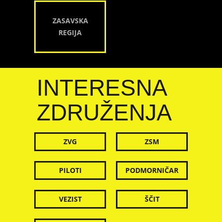
ZASAVSKA
REGIJA
INTERESNA
ZDRUŽENJA
ZVG
ZSM
PILOTI
PODMORNIČAR
VEZIST
ŠČIT