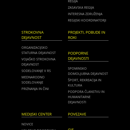
REGIJA
ZASAVSKA REGIJA
INTERESNA ZDRUŽENJA
REGIJSKI KOORDINATORJI
STROKOVNA
PROJEKTI, POBUDE IN
DEJAVNOST
ROKI
ORGANIZACIJSKO
STATURNA DEJAVNOST
PODPORNE
DEJAVNOSTI
VOJAŠKO STROKOVNA
DEJAVNOST
SPOMINSKO
SODELOVANJE V RS
DOMOLJUBNA DEJAVNOST
MEDNARODNO
ŠPORT, REKREACIJA IN
SODELOVANJE
KULTURA
PRIZNANJA IN ČINI
PODPORA ČLANSTVU IN
HUMANITARNE
DEJAVNOSTI
MEDIJSKI CENTER
POVEZAVE
NOVICE
GIE