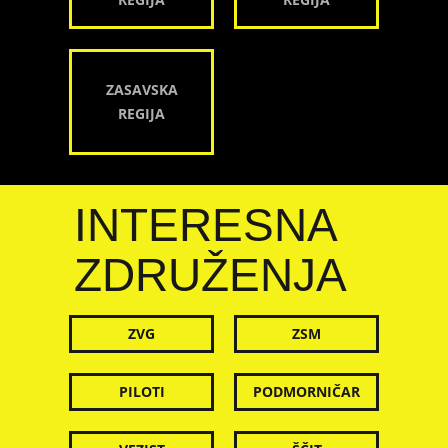
ZASAVSKA
REGIJA
INTERESNA
ZDRUŽENJA
ZVG
ZSM
PILOTI
PODMORNIČAR