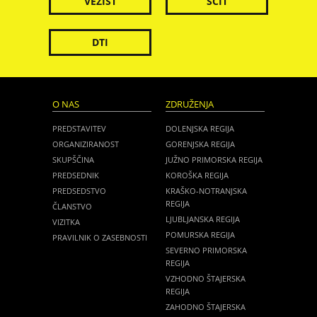
VEZIST
ŠČIT
DTI
O NAS
ZDRUŽENJA
PREDSTAVITEV
DOLENJSKA REGIJA
ORGANIZIRANOST
GORENJSKA REGIJA
SKUPŠČINA
JUŽNO PRIMORSKA REGIJA
PREDSEDNIK
KOROŠKA REGIJA
PREDSEDSTVO
KRAŠKO-NOTRANJSKA
REGIJA
ČLANSTVO
LJUBLJANSKA REGIJA
VIZITKA
POMURSKA REGIJA
PRAVILNIK O ZASEBNOSTI
SEVERNO PRIMORSKA
REGIJA
VZHODNO ŠTAJERSKA
REGIJA
ZAHODNO ŠTAJERSKA