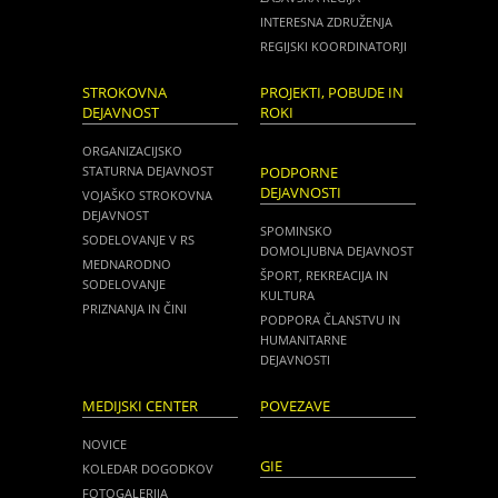
INTERESNA ZDRUŽENJA
REGIJSKI KOORDINATORJI
STROKOVNA
PROJEKTI, POBUDE IN
DEJAVNOST
ROKI
ORGANIZACIJSKO
STATURNA DEJAVNOST
PODPORNE
DEJAVNOSTI
VOJAŠKO STROKOVNA
DEJAVNOST
SPOMINSKO
SODELOVANJE V RS
DOMOLJUBNA DEJAVNOST
MEDNARODNO
ŠPORT, REKREACIJA IN
SODELOVANJE
KULTURA
PRIZNANJA IN ČINI
PODPORA ČLANSTVU IN
HUMANITARNE
DEJAVNOSTI
MEDIJSKI CENTER
POVEZAVE
NOVICE
GIE
KOLEDAR DOGODKOV
FOTOGALERIJA