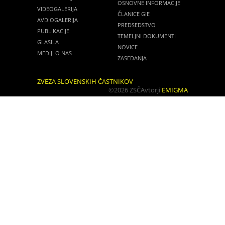
OSNOVNE INFORMACIJE
VIDEOGALERIJA
ČLANICE GIE
AVDIOGALERIJA
PREDSEDSTVO
PUBLIKACIJE
TEMELJNI DOKUMENTI
GLASILA
NOVICE
MEDIJI O NAS
ZASEDANJA
ZVEZA SLOVENSKIH ČASTNIKOV
©2026 ZSČ
Avtorji
EMIGMA