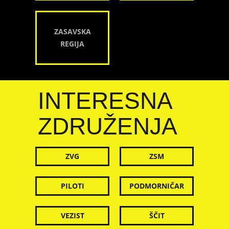
ZASAVSKA
REGIJA
INTERESNA
ZDRUŽENJA
ZVG
ZSM
PILOTI
PODMORNIČAR
VEZIST
ŠČIT