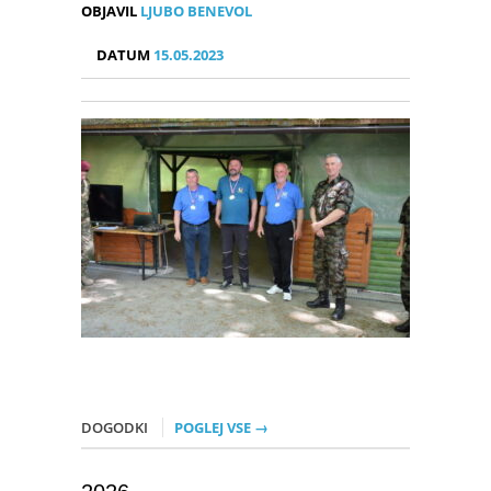
OBJAVIL
LJUBO BENEVOL
DATUM
15.05.2023
DOGODKI
POGLEJ VSE →