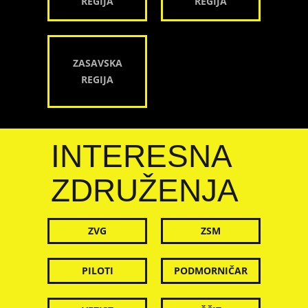
REGIJA
REGIJA
ZASAVSKA
REGIJA
INTERESNA
ZDRUŽENJA
ZVG
ZSM
PILOTI
PODMORNIČAR