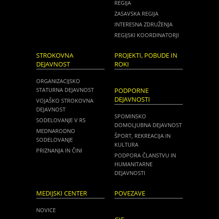
REGIJA
ZASAVSKA REGIJA
INTERESNA ZDRUŽENJA
REGIJSKI KOORDINATORJI
STROKOVNA
PROJEKTI, POBUDE IN
DEJAVNOST
ROKI
ORGANIZACIJSKO
STATURNA DEJAVNOST
PODPORNE
DEJAVNOSTI
VOJAŠKO STROKOVNA
DEJAVNOST
SPOMINSKO
SODELOVANJE V RS
DOMOLJUBNA DEJAVNOST
MEDNARODNO
ŠPORT, REKREACIJA IN
SODELOVANJE
KULTURA
PRIZNANJA IN ČINI
PODPORA ČLANSTVU IN
HUMANITARNE
DEJAVNOSTI
MEDIJSKI CENTER
POVEZAVE
NOVICE