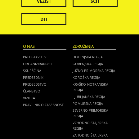
VEZIST
ŠČIT
DTI
O NAS
ZDRUŽENJA
PREDSTAVITEV
DOLENJSKA REGIJA
ORGANIZIRANOST
GORENJSKA REGIJA
SKUPŠČINA
JUŽNO PRIMORSKA REGIJA
PREDSEDNIK
KOROŠKA REGIJA
PREDSEDSTVO
KRAŠKO-NOTRANJSKA
REGIJA
ČLANSTVO
LJUBLJANSKA REGIJA
VIZITKA
POMURSKA REGIJA
PRAVILNIK O ZASEBNOSTI
SEVERNO PRIMORSKA
REGIJA
VZHODNO ŠTAJERSKA
REGIJA
ZAHODNO ŠTAJERSKA