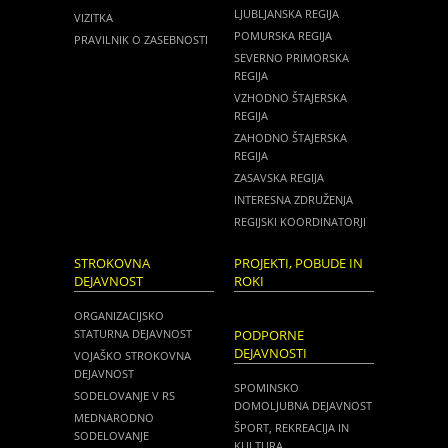
LJUBLJANSKA REGIJA
VIZITKA
POMURSKA REGIJA
PRAVILNIK O ZASEBNOSTI
SEVERNO PRIMORSKA
REGIJA
VZHODNO ŠTAJERSKA
REGIJA
ZAHODNO ŠTAJERSKA
REGIJA
ZASAVSKA REGIJA
INTERESNA ZDRUŽENJA
REGIJSKI KOORDINATORJI
STROKOVNA
PROJEKTI, POBUDE IN
DEJAVNOST
ROKI
ORGANIZACIJSKO
STATURNA DEJAVNOST
PODPORNE
DEJAVNOSTI
VOJAŠKO STROKOVNA
DEJAVNOST
SPOMINSKO
SODELOVANJE V RS
DOMOLJUBNA DEJAVNOST
MEDNARODNO
ŠPORT, REKREACIJA IN
SODELOVANJE
KULTURA