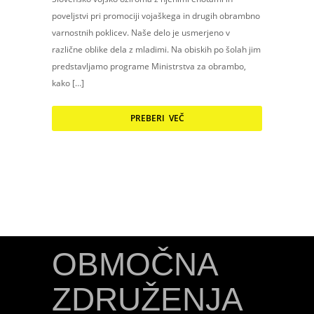
poveljstvi pri promociji vojaškega in drugih obrambno
varnostnih poklicev. Naše delo je usmerjeno v
različne oblike dela z mladimi. Na obiskih po šolah jim
predstavljamo programe Ministrstva za obrambo,
kako […]
PREBERI VEČ
OBMOČNA
ZDRUŽENJA