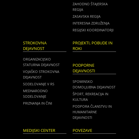
ZAHODNO ŠTAJERSKA
REGIJA
ZASAVSKA REGIJA
INTERESNA ZDRUŽENJA
REGIJSKI KOORDINATORJI
STROKOVNA
PROJEKTI, POBUDE IN
DEJAVNOST
ROKI
ORGANIZACIJSKO
STATURNA DEJAVNOST
PODPORNE
DEJAVNOSTI
VOJAŠKO STROKOVNA
DEJAVNOST
SPOMINSKO
SODELOVANJE V RS
DOMOLJUBNA DEJAVNOST
MEDNARODNO
ŠPORT, REKREACIJA IN
SODELOVANJE
KULTURA
PRIZNANJA IN ČINI
PODPORA ČLANSTVU IN
HUMANITARNE
DEJAVNOSTI
MEDIJSKI CENTER
POVEZAVE