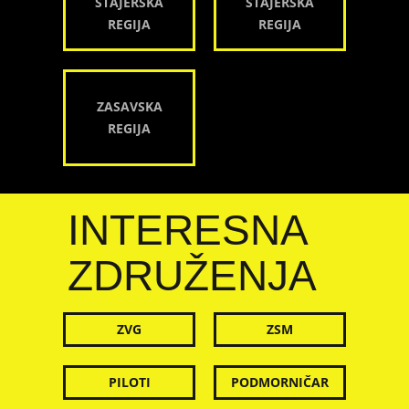
ŠTAJERSKA
ŠTAJERSKA
REGIJA
REGIJA
ZASAVSKA
REGIJA
INTERESNA
ZDRUŽENJA
ZVG
ZSM
PILOTI
PODMORNIČAR