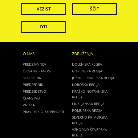
VEZIST
ŠČIT
DTI
O NAS
ZDRUŽENJA
PREDSTAVITEV
DOLENJSKA REGIJA
ORGANIZIRANOST
GORENJSKA REGIJA
SKUPŠČINA
JUŽNO PRIMORSKA REGIJA
PREDSEDNIK
KOROŠKA REGIJA
PREDSEDSTVO
KRAŠKO-NOTRANJSKA
REGIJA
ČLANSTVO
LJUBLJANSKA REGIJA
VIZITKA
POMURSKA REGIJA
PRAVILNIK O ZASEBNOSTI
SEVERNO PRIMORSKA
REGIJA
VZHODNO ŠTAJERSKA
REGIJA