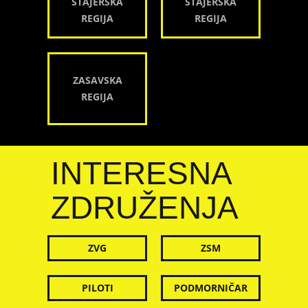
ŠTAJERSKA
ŠTAJERSKA
REGIJA
REGIJA
ZASAVSKA
REGIJA
INTERESNA
ZDRUŽENJA
ZVG
ZSM
PILOTI
PODMORNIČAR