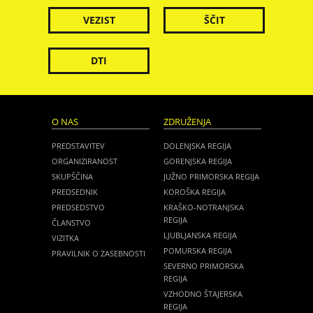
VEZIST
ŠČIT
DTI
O NAS
ZDRUŽENJA
PREDSTAVITEV
DOLENJSKA REGIJA
ORGANIZIRANOST
GORENJSKA REGIJA
SKUPŠČINA
JUŽNO PRIMORSKA REGIJA
PREDSEDNIK
KOROŠKA REGIJA
PREDSEDSTVO
KRAŠKO-NOTRANJSKA
REGIJA
ČLANSTVO
LJUBLJANSKA REGIJA
VIZITKA
POMURSKA REGIJA
PRAVILNIK O ZASEBNOSTI
SEVERNO PRIMORSKA
REGIJA
VZHODNO ŠTAJERSKA
REGIJA