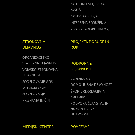
ZAHODNO ŠTAJERSKA
REGIJA
ZASAVSKA REGIJA
INTERESNA ZDRUŽENJA
REGIJSKI KOORDINATORJI
STROKOVNA
PROJEKTI, POBUDE IN
DEJAVNOST
ROKI
ORGANIZACIJSKO
STATURNA DEJAVNOST
PODPORNE
DEJAVNOSTI
VOJAŠKO STROKOVNA
DEJAVNOST
SPOMINSKO
SODELOVANJE V RS
DOMOLJUBNA DEJAVNOST
MEDNARODNO
ŠPORT, REKREACIJA IN
SODELOVANJE
KULTURA
PRIZNANJA IN ČINI
PODPORA ČLANSTVU IN
HUMANITARNE
DEJAVNOSTI
MEDIJSKI CENTER
POVEZAVE