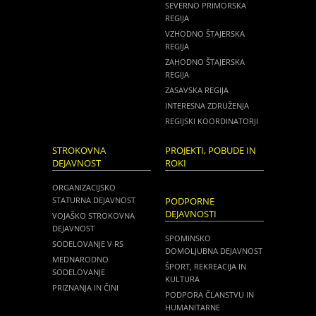
SEVERNO PRIMORSKA
REGIJA
VZHODNO ŠTAJERSKA
REGIJA
ZAHODNO ŠTAJERSKA
REGIJA
ZASAVSKA REGIJA
INTERESNA ZDRUŽENJA
REGIJSKI KOORDINATORJI
STROKOVNA
PROJEKTI, POBUDE IN
DEJAVNOST
ROKI
ORGANIZACIJSKO
STATURNA DEJAVNOST
PODPORNE
DEJAVNOSTI
VOJAŠKO STROKOVNA
DEJAVNOST
SPOMINSKO
SODELOVANJE V RS
DOMOLJUBNA DEJAVNOST
MEDNARODNO
ŠPORT, REKREACIJA IN
SODELOVANJE
KULTURA
PRIZNANJA IN ČINI
PODPORA ČLANSTVU IN
HUMANITARNE