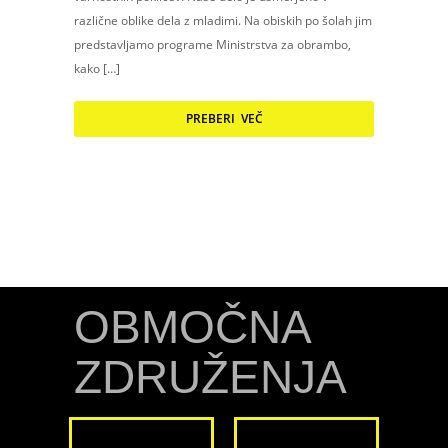
različne oblike dela z mladimi. Na obiskih po šolah jim
predstavljamo programe Ministrstva za obrambo,
kako […]
PREBERI VEČ
OBMOČNA
ZDRUŽENJA