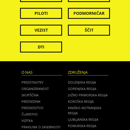
PILOTI
PODMORNIČAR
VEZIST
ŠČIT
DTI
O NAS
ZDRUŽENJA
PREDSTAVITEV
DOLENJSKA REGIJA
ORGANIZIRANOST
GORENJSKA REGIJA
SKUPŠČINA
JUŽNO PRIMORSKA REGIJA
PREDSEDNIK
KOROŠKA REGIJA
PREDSEDSTVO
KRAŠKO-NOTRANJSKA
REGIJA
ČLANSTVO
LJUBLJANSKA REGIJA
VIZITKA
POMURSKA REGIJA
PRAVILNIK O ZASEBNOSTI