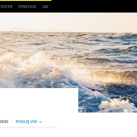
 CENTER
POVEZAVE
GIE
ODKI
POGLEJ VSE →