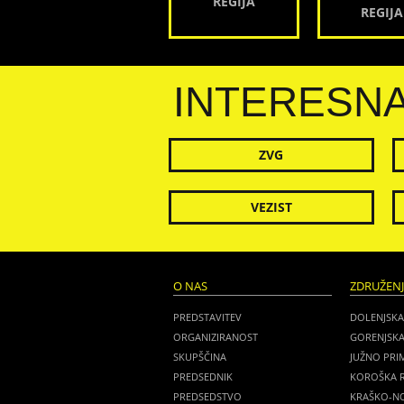
REGIJA
REGIJA
INTERESN
ZVG
VEZIST
O NAS
ZDRUŽEN
PREDSTAVITEV
DOLENJSKA
ORGANIZIRANOST
GORENJSKA
SKUPŠČINA
JUŽNO PRI
PREDSEDNIK
KOROŠKA R
PREDSEDSTVO
KRAŠKO-NO