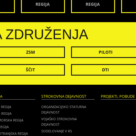
REGIJA
REGIJA
A ZDRUŽENJA
ZSM
PILOTI
ŠČIT
DTI
JA
STROKOVNA DEJAVNOST
PROJEKTI, POBUDE 
 REGIJA
ORGANIZACIJSKO STATURNA
DEJAVNOST
 REGIJA
VOJAŠKO STROKOVNA
MORSKA REGIJA
DEJAVNOST
EGIJA
SODELOVANJE V RS
TRANJSKA REGIJA