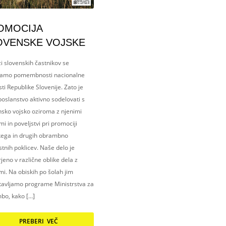
OMOCIJA
OVENSKE VOJSKE
i slovenskih častnikov se
amo pomembnosti nacionalne
ti Republike Slovenije. Zato je
oslanstvo aktivno sodelovati s
nsko vojsko oziroma z njenimi
i in poveljstvi pri promociji
kega in drugih obrambno
tnih poklicev. Naše delo je
eno v različne oblike dela z
i. Na obiskih po šolah jim
tavljamo programe Ministrstva za
bo, kako […]
PREBERI VEČ