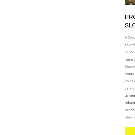
PR
SL
V Zvez
zaved
varnos
naše p
Slove
enotam
vojaš
varnos
usmerj
mladim
preds
obram