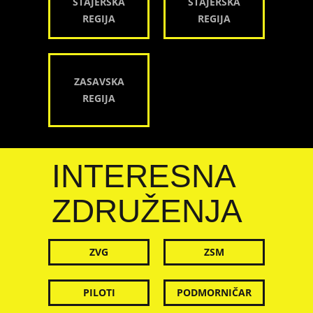
ŠTAJERSKA
ŠTAJERSKA
REGIJA
REGIJA
ZASAVSKA
REGIJA
INTERESNA
ZDRUŽENJA
ZVG
ZSM
PILOTI
PODMORNIČAR