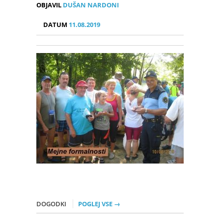
OBJAVIL
DUŠAN NARDONI
DATUM
11.08.2019
DOGODKI
POGLEJ VSE →