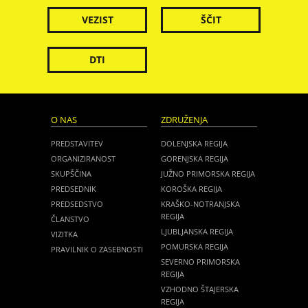
VEZIST
ŠČIT
DTI
O NAS
ZDRUŽENJA
PREDSTAVITEV
DOLENJSKA REGIJA
ORGANIZIRANOST
GORENJSKA REGIJA
SKUPŠČINA
JUŽNO PRIMORSKA REGIJA
PREDSEDNIK
KOROŠKA REGIJA
PREDSEDSTVO
KRAŠKO-NOTRANJSKA
REGIJA
ČLANSTVO
LJUBLJANSKA REGIJA
VIZITKA
POMURSKA REGIJA
PRAVILNIK O ZASEBNOSTI
SEVERNO PRIMORSKA
REGIJA
VZHODNO ŠTAJERSKA
REGIJA