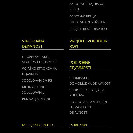
ZAHODNO ŠTAJERSKA
REGIJA
ZASAVSKA REGIJA
INTERESNA ZDRUŽENJA
REGIJSKI KOORDINATORJI
STROKOVNA
PROJEKTI, POBUDE IN
DEJAVNOST
ROKI
ORGANIZACIJSKO
STATURNA DEJAVNOST
PODPORNE
DEJAVNOSTI
VOJAŠKO STROKOVNA
DEJAVNOST
SPOMINSKO
SODELOVANJE V RS
DOMOLJUBNA DEJAVNOST
MEDNARODNO
ŠPORT, REKREACIJA IN
SODELOVANJE
KULTURA
PRIZNANJA IN ČINI
PODPORA ČLANSTVU IN
HUMANITARNE
DEJAVNOSTI
MEDIJSKI CENTER
POVEZAVE