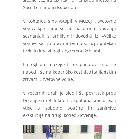
Soči, Tolminu in Kobaridu.
V Kobaridu smo vstopili v Muzej I. svetovne
vojne, kjer smo se ob nazornem vodenju
seznanjali s srhljivimi dogodki iz »Vélike
vojne«, saj so prav na tem področju potekali
težki in krvavi boji z ogromno žrtvami.
Po ogledu muzejskih eksponatov smo se
napotili še na kobariško kostnico italijanskim
žrtvam I. svetovne vojne.
V večernih urah je sledil še povratek proti
Dolenjski in Beli krajini. Spotoma smo urejali
vtise s sobotne poučne in zanimive
ekskurzije na drugi konec Slovenije.