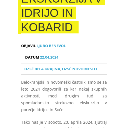
IDRIJO IN
KOBARID
OBJAVIL
LJUBO BENEVOL
DATUM
22.04.2024
OZSČ BELA KRAJINA
,
OZSČ NOVO MESTO
Belokranjski in novomeški častniki smo se za
leto 2024 dogovorili za kar nekaj skupnih
aktivnosti, med drugim tudi za
spomladansko strokovno ekskurzijo v
porečje Idrijce in Soče.
Tako nas je v soboto, 20. aprila 2024, zjutraj