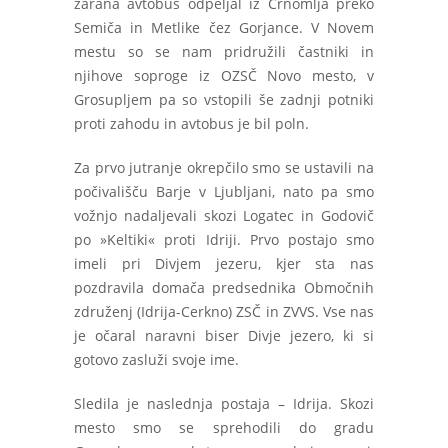
zarana avtobus odpeljal iz Črnomlja preko
Semiča in Metlike čez Gorjance. V Novem
mestu so se nam pridružili častniki in
njihove soproge iz OZSČ Novo mesto, v
Grosupljem pa so vstopili še zadnji potniki
proti zahodu in avtobus je bil poln.
Za prvo jutranje okrepčilo smo se ustavili na
počivališču Barje v Ljubljani, nato pa smo
vožnjo nadaljevali skozi Logatec in Godovič
po »Keltiki« proti Idriji. Prvo postajo smo
imeli pri Divjem jezeru, kjer sta nas
pozdravila domača predsednika Območnih
združenj (Idrija-Cerkno) ZSČ in ZVVS. Vse nas
je očaral naravni biser Divje jezero, ki si
gotovo zasluži svoje ime.
Sledila je naslednja postaja – Idrija. Skozi
mesto smo se sprehodili do gradu