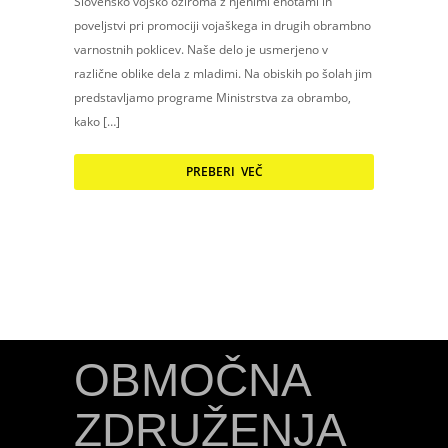
Slovensko vojsko oziroma z njenimi enotami in
poveljstvi pri promociji vojaškega in drugih obrambno
varnostnih poklicev. Naše delo je usmerjeno v
različne oblike dela z mladimi. Na obiskih po šolah jim
predstavljamo programe Ministrstva za obrambo,
kako […]
PREBERI VEČ
OBMOČNA
ZDRUŽENJA