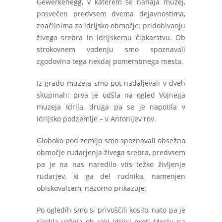
Gewerkenegg, v katerem se nahaja muzej,
posvečen predvsem dvema dejavnostima,
značilnima za idrijsko območje: pridobivanju
živega srebra in idrijskemu čipkarstvu. Ob
strokovnem vodenju smo spoznavali
zgodovino tega nekdaj pomembnega mesta.
Iz gradu-muzeja smo pot nadaljevali v dveh
skupinah: prva je odšla na ogled Vojnega
muzeja Idrija, druga pa se je napotila v
idrijsko podzemlje – v Antonijev rov.
Globoko pod zemljo smo spoznavali obsežno
območje rudarjenja živega srebra, predvsem
pa je na nas naredilo vtis težko življenje
rudarjev, ki ga del rudnika, namenjen
obiskovalcem, nazorno prikazuje.
Po ogledih smo si privoščili kosilo, nato pa je
sledila vožnja ob reki Idrijci proti Mostu na