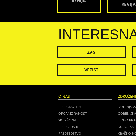
REGIJA
REGIJA
INTERESN
ZVG
VEZIST
O NAS
ZDRUŽEN
PREDSTAVITEV
DOLENJSKA
ORGANIZIRANOST
GORENJSKA
SKUPŠČINA
JUŽNO PRI
PREDSEDNIK
KOROŠKA R
PREDSEDSTVO
KRAŠKO-NO