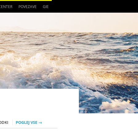
 CENTER
POVEZAVE
GIE
ODKI
POGLEJ VSE →