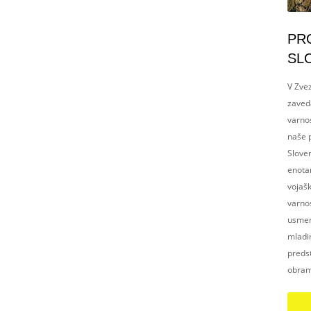
PR
SL
V Zvez
zaved
varnos
naše p
Slove
enotam
vojaš
varnos
usmerj
mladim
preds
obram