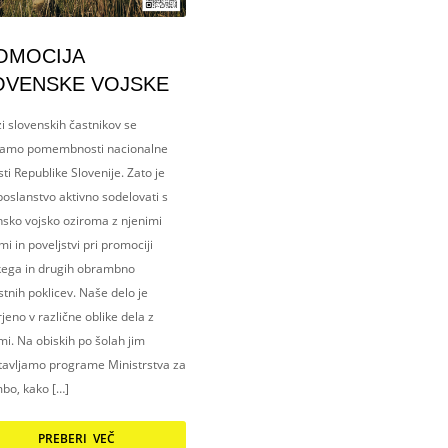
OMOCIJA
OVENSKE VOJSKE
i slovenskih častnikov se
amo pomembnosti nacionalne
ti Republike Slovenije. Zato je
oslanstvo aktivno sodelovati s
nsko vojsko oziroma z njenimi
i in poveljstvi pri promociji
kega in drugih obrambno
tnih poklicev. Naše delo je
eno v različne oblike dela z
i. Na obiskih po šolah jim
tavljamo programe Ministrstva za
bo, kako […]
PREBERI VEČ