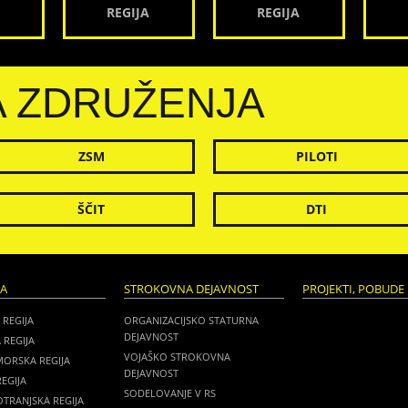
REGIJA
REGIJA
A ZDRUŽENJA
ZSM
PILOTI
ŠČIT
DTI
JA
STROKOVNA DEJAVNOST
PROJEKTI, POBUDE 
 REGIJA
ORGANIZACIJSKO STATURNA
DEJAVNOST
 REGIJA
VOJAŠKO STROKOVNA
MORSKA REGIJA
DEJAVNOST
EGIJA
SODELOVANJE V RS
TRANJSKA REGIJA