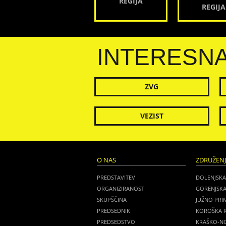
REGIJA
REGIJA
INTERESN
ZVG
VEZIST
O NAS
ZDRUŽEN
PREDSTAVITEV
DOLENJSKA
ORGANIZIRANOST
GORENJSKA
SKUPŠČINA
JUŽNO PRI
PREDSEDNIK
KOROŠKA R
PREDSEDSTVO
KRAŠKO-NO