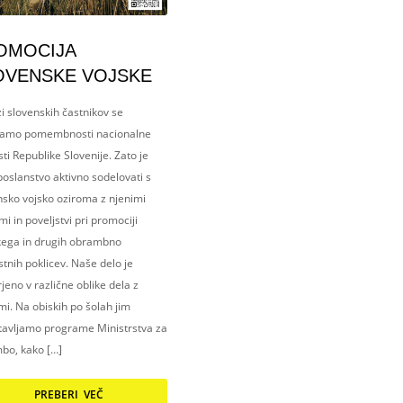
OMOCIJA
OVENSKE VOJSKE
i slovenskih častnikov se
amo pomembnosti nacionalne
ti Republike Slovenije. Zato je
oslanstvo aktivno sodelovati s
nsko vojsko oziroma z njenimi
i in poveljstvi pri promociji
kega in drugih obrambno
tnih poklicev. Naše delo je
eno v različne oblike dela z
i. Na obiskih po šolah jim
tavljamo programe Ministrstva za
bo, kako […]
PREBERI VEČ