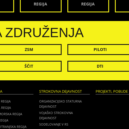
REGIJA
REGIJA
A ZDRUŽENJA
ZSM
PILOTI
ŠČIT
DTI
JA
STROKOVNA DEJAVNOST
PROJEKTI, POBUDE 
 REGIJA
ORGANIZACIJSKO STATURNA
DEJAVNOST
 REGIJA
VOJAŠKO STROKOVNA
MORSKA REGIJA
DEJAVNOST
EGIJA
SODELOVANJE V RS
TRANJSKA REGIJA