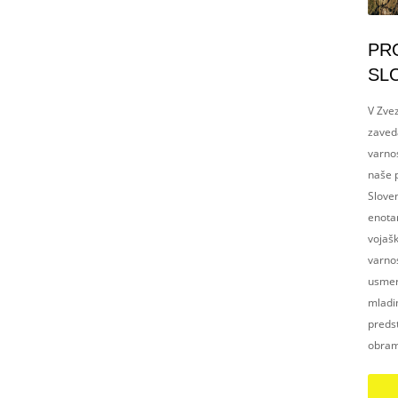
PR
SL
V Zvez
zaved
varnos
naše p
Slove
enotam
vojaš
varnos
usmerj
mladim
preds
obram