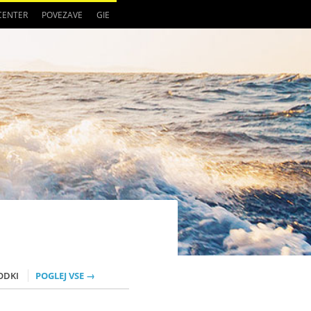
 CENTER
POVEZAVE
GIE
ODKI
POGLEJ VSE →