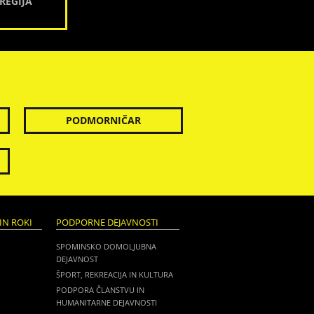
REGIJA
PODMORNIČAR
IN ROKI
PODPORNE DEJAVNOSTI
SPOMINSKO DOMOLJUBNA
DEJAVNOST
ŠPORT, REKREACIJA IN KULTURA
PODPORA ČLANSTVU IN
HUMANITARNE DEJAVNOSTI