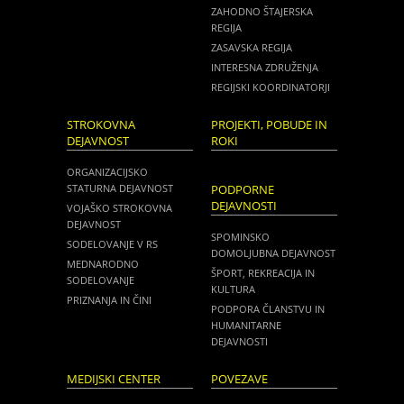
ZAHODNO ŠTAJERSKA
REGIJA
ZASAVSKA REGIJA
INTERESNA ZDRUŽENJA
REGIJSKI KOORDINATORJI
STROKOVNA
PROJEKTI, POBUDE IN
DEJAVNOST
ROKI
ORGANIZACIJSKO
STATURNA DEJAVNOST
PODPORNE
DEJAVNOSTI
VOJAŠKO STROKOVNA
DEJAVNOST
SPOMINSKO
SODELOVANJE V RS
DOMOLJUBNA DEJAVNOST
MEDNARODNO
ŠPORT, REKREACIJA IN
SODELOVANJE
KULTURA
PRIZNANJA IN ČINI
PODPORA ČLANSTVU IN
HUMANITARNE
DEJAVNOSTI
MEDIJSKI CENTER
POVEZAVE