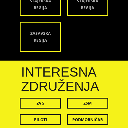
ŠTAJERSKA
ŠTAJERSKA
REGIJA
REGIJA
ZASAVSKA
REGIJA
INTERESNA
ZDRUŽENJA
ZVG
ZSM
PILOTI
PODMORNIČAR