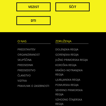
VEZIST
ŠČIT
DTI
O NAS
ZDRUŽENJA
PREDSTAVITEV
DOLENJSKA REGIJA
ORGANIZIRANOST
GORENJSKA REGIJA
SKUPŠČINA
JUŽNO PRIMORSKA REGIJA
PREDSEDNIK
KOROŠKA REGIJA
PREDSEDSTVO
KRAŠKO-NOTRANJSKA
REGIJA
ČLANSTVO
LJUBLJANSKA REGIJA
VIZITKA
POMURSKA REGIJA
PRAVILNIK O ZASEBNOSTI
SEVERNO PRIMORSKA
REGIJA
VZHODNO ŠTAJERSKA
REGIJA