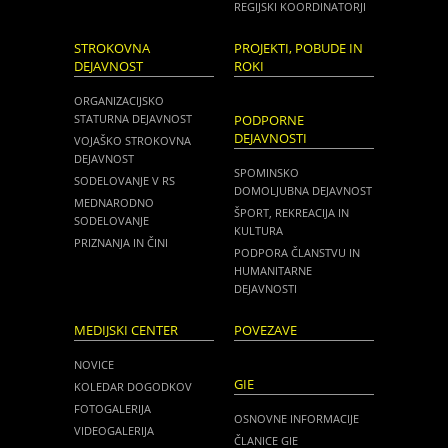
REGIJSKI KOORDINATORJI
STROKOVNA
PROJEKTI, POBUDE IN
DEJAVNOST
ROKI
ORGANIZACIJSKO
STATURNA DEJAVNOST
PODPORNE
DEJAVNOSTI
VOJAŠKO STROKOVNA
DEJAVNOST
SPOMINSKO
SODELOVANJE V RS
DOMOLJUBNA DEJAVNOST
MEDNARODNO
ŠPORT, REKREACIJA IN
SODELOVANJE
KULTURA
PRIZNANJA IN ČINI
PODPORA ČLANSTVU IN
HUMANITARNE
DEJAVNOSTI
MEDIJSKI CENTER
POVEZAVE
NOVICE
GIE
KOLEDAR DOGODKOV
FOTOGALERIJA
OSNOVNE INFORMACIJE
VIDEOGALERIJA
ČLANICE GIE