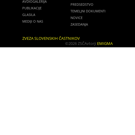
AVDIOGALERIJA
PREDSEDSTVO
PUBLIKACIJE
TEMELJNI DOKUMENTI
GLASILA
NOVICE
MEDIJI O NAS
ZASEDANJA
ZVEZA SLOVENSKIH ČASTNIKOV
©2026 ZSČ
Avtorji
EMIGMA