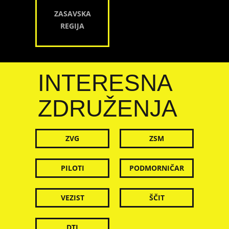
ZASAVSKA
REGIJA
INTERESNA
ZDRUŽENJA
ZVG
ZSM
PILOTI
PODMORNIČAR
VEZIST
ŠČIT
DTI