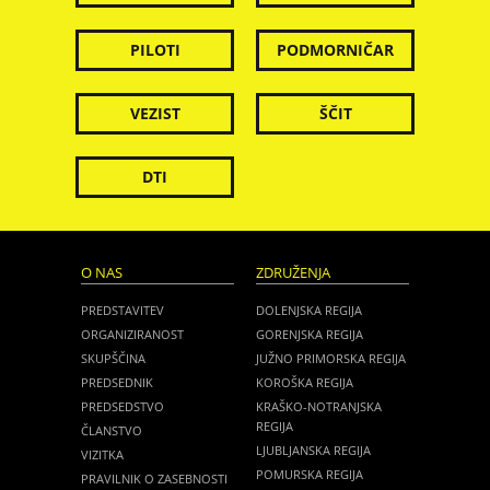
PILOTI
PODMORNIČAR
VEZIST
ŠČIT
DTI
O NAS
ZDRUŽENJA
PREDSTAVITEV
DOLENJSKA REGIJA
ORGANIZIRANOST
GORENJSKA REGIJA
SKUPŠČINA
JUŽNO PRIMORSKA REGIJA
PREDSEDNIK
KOROŠKA REGIJA
PREDSEDSTVO
KRAŠKO-NOTRANJSKA
REGIJA
ČLANSTVO
LJUBLJANSKA REGIJA
VIZITKA
POMURSKA REGIJA
PRAVILNIK O ZASEBNOSTI