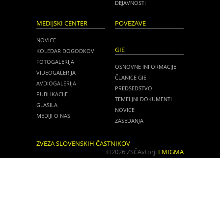
DEJAVNOSTI
MEDIJSKI CENTER
POVEZAVE
NOVICE
GIE
KOLEDAR DOGODKOV
FOTOGALERIJA
OSNOVNE INFORMACIJE
VIDEOGALERIJA
ČLANICE GIE
AVDIOGALERIJA
PREDSEDSTVO
PUBLIKACIJE
TEMELJNI DOKUMENTI
GLASILA
NOVICE
MEDIJI O NAS
ZASEDANJA
ZVEZA SLOVENSKIH ČASTNIKOV
©2026 ZSČ
Avtorji
EMIGMA