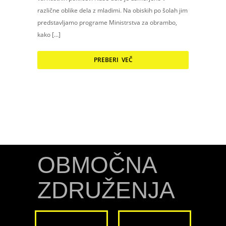
različne oblike dela z mladimi. Na obiskih po šolah jim
predstavljamo programe Ministrstva za obrambo,
kako […]
PREBERI VEČ
OBMOČNA
ZDRUŽENJA