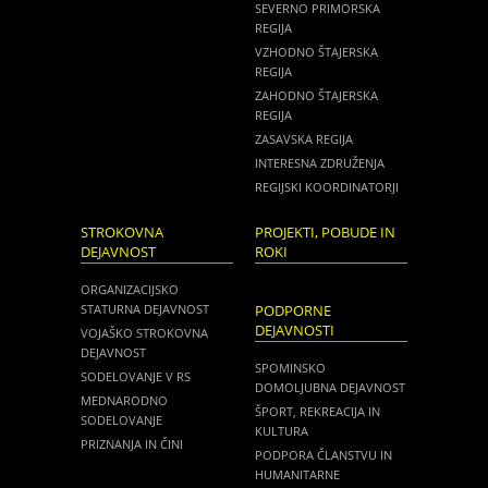
SEVERNO PRIMORSKA
REGIJA
VZHODNO ŠTAJERSKA
REGIJA
ZAHODNO ŠTAJERSKA
REGIJA
ZASAVSKA REGIJA
INTERESNA ZDRUŽENJA
REGIJSKI KOORDINATORJI
STROKOVNA
PROJEKTI, POBUDE IN
DEJAVNOST
ROKI
ORGANIZACIJSKO
STATURNA DEJAVNOST
PODPORNE
DEJAVNOSTI
VOJAŠKO STROKOVNA
DEJAVNOST
SPOMINSKO
SODELOVANJE V RS
DOMOLJUBNA DEJAVNOST
MEDNARODNO
ŠPORT, REKREACIJA IN
SODELOVANJE
KULTURA
PRIZNANJA IN ČINI
PODPORA ČLANSTVU IN
HUMANITARNE